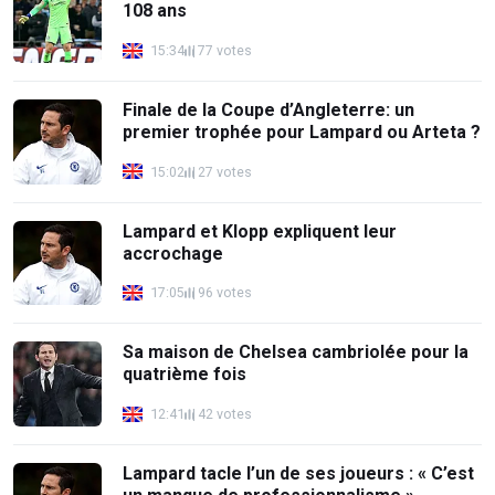
108 ans
15:34
77 votes
Finale de la Coupe d’Angleterre: un
premier trophée pour Lampard ou Arteta ?
15:02
27 votes
Lampard et Klopp expliquent leur
accrochage
17:05
96 votes
Sa maison de Chelsea cambriolée pour la
quatrième fois
12:41
42 votes
Lampard tacle l’un de ses joueurs : « C’est