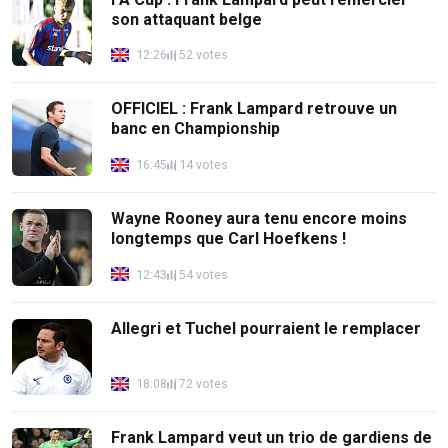
son attaquant belge
12:26
52 votes
OFFICIEL : Frank Lampard retrouve un
banc en Championship
16:45
14 votes
Wayne Rooney aura tenu encore moins
longtemps que Carl Hoefkens !
12:43
54 votes
Allegri et Tuchel pourraient le remplacer
18:08
72 votes
Frank Lampard veut un trio de gardiens de