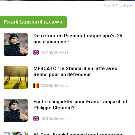
Foto: © PhotoNews
Frank Lampard nieuws
De retour en Premier League après 25
ans d'absence !
15:44
36 votes
MERCATO : le Standard en lutte avec
Reims pour un défenseur
12:00
45 votes
Faut-il s'inquiéter pour Frank Lampard et
Philippe Clement?
15:54
36 votes
FA Cup : Frank Lampard peut remercier