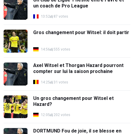
un coach de Pro League
13:52
87 votes
Gros changement pour Witsel: il doit partir
14:56
555 votes
Axel Witsel et Thorgan Hazard pourront
compter sur lui la saison prochaine
14:25
31 votes
Un gros changement pour Witsel et
Hazard?
12:05
202 votes
DORTMUND Fou de joie, il se blesse en