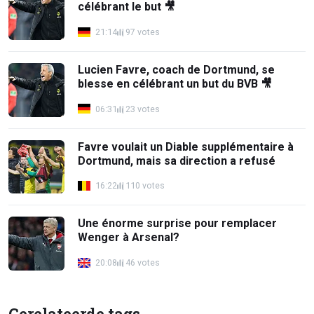
célébrant le but 🎥
21:14
97 votes
Lucien Favre, coach de Dortmund, se
blesse en célébrant un but du BVB 🎥
06:31
23 votes
Favre voulait un Diable supplémentaire à
Dortmund, mais sa direction a refusé
16:22
110 votes
Une énorme surprise pour remplacer
Wenger à Arsenal?
20:08
46 votes
Gerelateerde tags