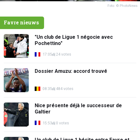
Foto: © PhotoNews
Favre nieuws
"Un club de Ligue 1 négocie avec
Pochettino"
17:05
24 votes
Dossier Amuzu: accord trouvé
08:35
484 votes
Nice présente déjà le successeur de
Galtier
15:53
0 votes
Un club de Ligue 1 hésite entre Favre et