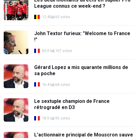
League connus ce week-end ?
12:45
65 votes
John Textor furieux: "Welcome to France
!"
00:01
107 votes
Gérard Lopez a mis quarante millions de
sa poche
16:41
68 votes
Le sextuple champion de France
rétrogradé en D3
18:51
95 votes
L'actionnaire principal de Mouscron sauve