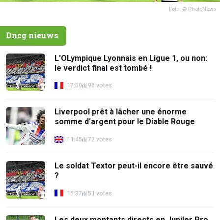
Foto: © PhotoNews
Dncg nieuws
L'OLympique Lyonnais en Ligue 1, ou non:
le verdict final est tombé !
17:00
96 votes
Liverpool prêt à lâcher une énorme
somme d'argent pour le Diable Rouge
11:45
72 votes
Le soldat Textor peut-il encore être sauvé
?
15:37
51 votes
Les deux montants directs en Jupiler Pro