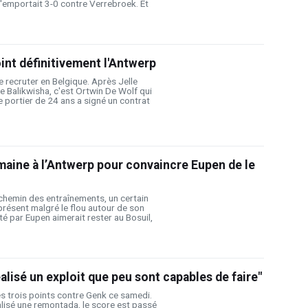
'emportait 3-0 contre Verrebroek. Et
oint définitivement l'Antwerp
 recruter en Belgique. Après Jelle
ge Balikwisha, c'est Ortwin De Wolf qui
Le portier de 24 ans a signé un contrat
emaine à l’Antwerp pour convaincre Eupen de le
 chemin des entraînements, un certain
présent malgré le flou autour de son
té par Eupen aimerait rester au Bosuil,
éalisé un exploit que peu sont capables de faire"
s trois points contre Genk ce samedi.
lisé une remontada, le score est passé