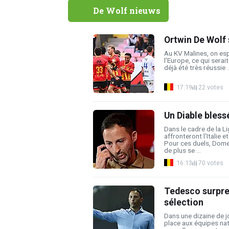
De Wolf nieuws
Ortwin De Wolf 
Au KV Malines, on es
l'Europe, ce qui serai
déjà été très réussie ..
17:19
22 votes
Un Diable bless
Dans le cadre de la L
affronteront l'Italie e
Pour ces duels, Dome
de plus se ...
16:13
70 votes
Tedesco surpren
sélection
Dans une dizaine de j
place aux équipes nat