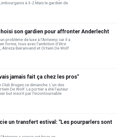
Limbourgeois à 3-2.Mais le gardien de
hoisi son gardien pour affronter Anderlecht
un problème de luxe à l'Antwerp car il a
 en forme, tous avec l'ambition d'être
, Alireza Beiranvand et Ortwin De Wolf
vais jamais fait ça chez les pros"
e Club Bruges ce dimanche. L'un des
twin De Wolf. Le portier a été l'auteur
mier but inscrit par l'incontournable
ie un transfert estival: "Les pourparlers sont
l'Antwerp a acquis cet hiver un