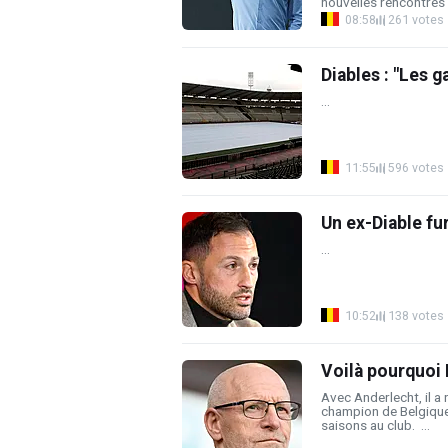
nouvelles rencontres 
08:58
261 votes
Diables : "Les g
...
11:55
596 votes
Un ex-Diable fur
...
10:52
138 votes
Voilà pourquoi 
Avec Anderlecht, il a
champion de Belgique 
saisons au club. ...