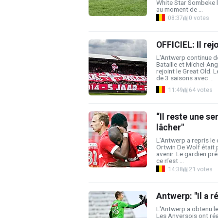
White Star Sombeke l
au moment de ...
08:37
0 votes
OFFICIEL: Il rej
L'Antwerp continue de
Bataille et Michel-An
rejoint le Great Old. 
de 3 saisons avec ...
11:49
64 votes
“Il reste une s
lâcher"
L’Antwerp a repris le
Ortwin De Wolf était 
avenir. Le gardien prê
ce n’est ...
14:38
21 votes
Antwerp: "Il a r
L'Antwerp a obtenu le
Les Anversois ont réa