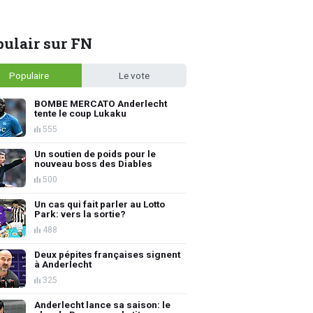
ulair sur FN
Populaire
Le vote
BOMBE MERCATO Anderlecht
tente le coup Lukaku
555
Un soutien de poids pour le
nouveau boss des Diables
500
Un cas qui fait parler au Lotto
Park: vers la sortie?
488
Deux pépites françaises signent
à Anderlecht
325
Anderlecht lance sa saison: le