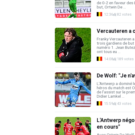
de 0-2 en faveur des 
but, Ortwin De ...
12:36
82 votes
Vercauteren a c
Franky Vercauteren a 
trois gardiens de but
numéro 1. Jean Butez
ont tous eu ...
14:08
189 votes
De Wolf: "Je n'a
L'Antwerp a dominé l
héros du match est Or
de l'assist sur le pre
Didier Lamkel ...
15:59
43 votes
L'Antwerp négoc
en cours"
Avec Ortwin De Wolf, 