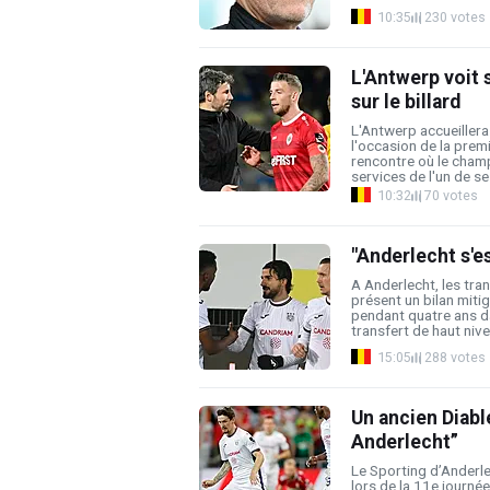
10:35
230 votes
L'Antwerp voit 
sur le billard
L'Antwerp accueillera
l'occasion de la prem
rencontre où le cham
services de l'un de ses
10:32
70 votes
"Anderlecht s'e
A Anderlecht, les tran
présent un bilan miti
pendant quatre ans d
transfert de haut nivea
15:05
288 votes
Un ancien Diabl
Anderlecht”
Le Sporting d’Anderle
lors de la 11e journé