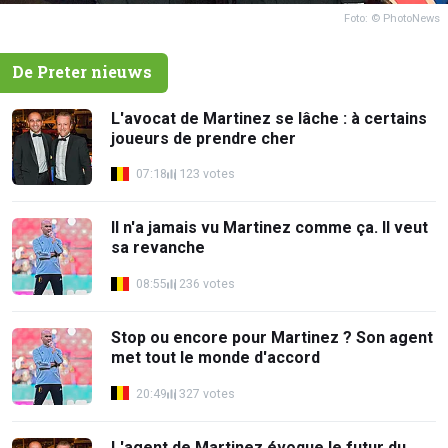
Foto: © PhotoNews
De Preter nieuws
L'avocat de Martinez se lâche : à certains
joueurs de prendre cher
07:18
123 votes
Il n'a jamais vu Martinez comme ça. Il veut
sa revanche
08:55
236 votes
Stop ou encore pour Martinez ? Son agent
met tout le monde d'accord
20:49
327 votes
L'agent de Martinez évoque le futur du