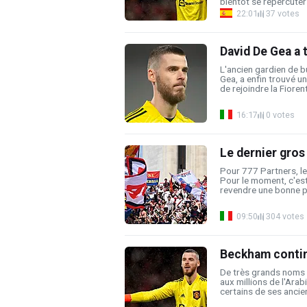
bientôt se répercuter 
22:01
37 votes
David De Gea a 
L'ancien gardien de 
Gea, a enfin trouvé un
de rejoindre la Fiorenti
16:17
0 votes
Le dernier gros
Pour 777 Partners, le
Pour le moment, c'est 
revendre une bonne pa
09:50
304 votes
Beckham continu
De très grands noms
aux millions de l'Arab
certains de ses ancie