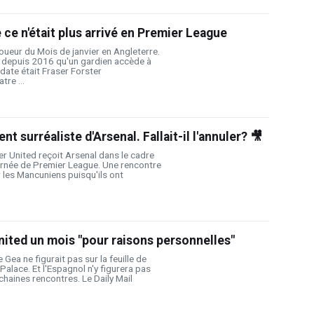
ue ce n'était plus arrivé en Premier League
oueur du Mois de janvier en Angleterre.
s depuis 2016 qu'un gardien accède à
n date était Fraser Forster
re ...
 surréaliste d'Arsenal. Fallait-il l'annuler? 🎥
er United reçoit Arsenal dans le cadre
urnée de Premier League. Une rencontre
 les Mancuniens puisqu'ils ont
nited un mois "pour raisons personnelles"
Gea ne figurait pas sur la feuille de
Palace. Et l'Espagnol n'y figurera pas
chaines rencontres. Le Daily Mail