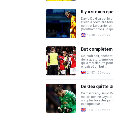
Il y a six ans q
David De Gea est le J
C'est la première foi
ce titre. Le dernier e
(Southampton).En quat
14:18
27 votes
But complètement
Ce jeudi soir, anchest
de la quatorzième jo
qui a mal débuté pour
encaissé un but ...
21:57
56 votes
De Gea quitte U
Ce mercredi, David De 
match contre Crystal 
non plus lors des pro
explique que le ...
18:51
82 votes