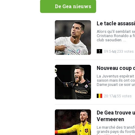
De Gea nieuws
Le tacle assass
Alors qu'il semblait se
Cristiano Ronaldo a f
club saoudien. ...
09:54
233 votes
Nouveau coup d
La Juventus espérait 
saison mais ils ont co
Dame jouait ce soir un
20:17
55 votes
De Gea trouve u
Vermeeren
Le marché des transf
grands pays du footba