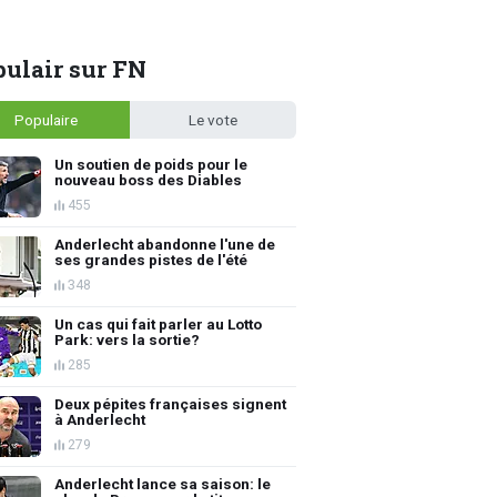
ulair sur FN
Populaire
Le vote
Un soutien de poids pour le
nouveau boss des Diables
455
Anderlecht abandonne l'une de
ses grandes pistes de l'été
348
Un cas qui fait parler au Lotto
Park: vers la sortie?
285
Deux pépites françaises signent
à Anderlecht
279
Anderlecht lance sa saison: le