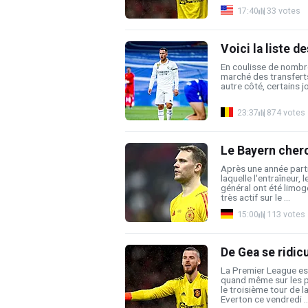
17:40
33 votes
Voici la liste d
En coulisse de nombre
marché des transferts 
autre côté, certains jo
23:37
874 votes
Le Bayern cher
Après une année part
laquelle l'entraîneur, 
général ont été limog
très actif sur le ...
15:00
113 votes
De Gea se ridi
La Premier League es
quand même sur les 
le troisième tour de l
Everton ce vendredi ..