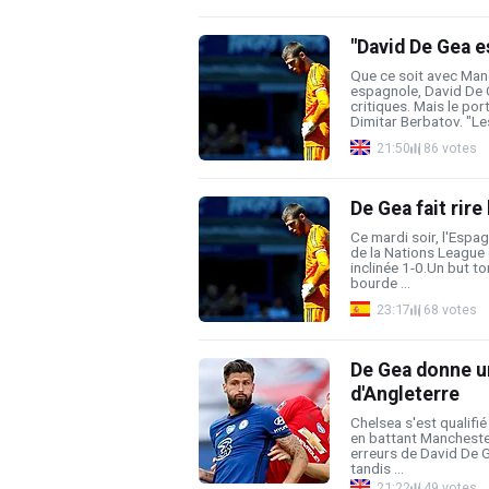
"David De Gea e
Que ce soit avec Manc
espagnole, David De G
critiques. Mais le por
Dimitar Berbatov. "Les
21:50
86 votes
De Gea fait rire
Ce mardi soir, l'Espa
de la Nations League e
inclinée 1-0.Un but t
bourde ...
23:17
68 votes
De Gea donne un
d'Angleterre
Chelsea s'est qualifié
en battant Mancheste
erreurs de David De G
tandis ...
21:22
49 votes