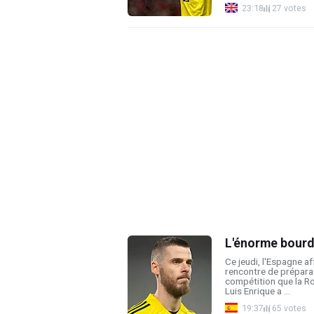
23:18
27 votes
L'énorme bourde
Ce jeudi, l'Espagne a
rencontre de prépara
compétition que la R
Luis Enrique a ...
19:37
65 votes