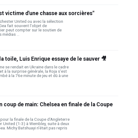
st victime d'une chasse aux sorcières"
hester United ou avec la sélection
ea fait souvent l'objet de
tier peut compter sur le soutien de
 médias ...
 la toile, Luis Enrique essaye de le sauver 🎥
gne se rendait en Ukraine dans le cadre
t à la surprise générale, la Roja s'est
ombé à la 76e minute de jeu et dû à une
 coup de main: Chelsea en finale de la Coupe
 pour la finale de la Coupe d'Angleterre
r United (1-3) à Wembley, suite à deux
ea. Michy Batshuayi n'était pas repris