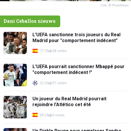
Foto: © PhotoNews
Dani Ceballos nieuws
L'UEFA sanctionne trois joueurs du Real
Madrid pour "comportement indécent"
17:25
58 votes
L'UEFA pourrait sanctionner Mbappé pour
"comportement indécent !"
22:33
57 votes
Un joueur du Real Madrid pourrait
rejoindre l'Atlético cet été
09:20
0 votes
Un Diable Rouge pour remplacer Sandro