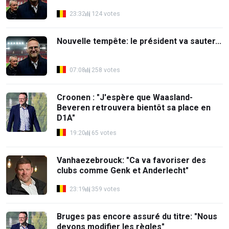
23:32
124 votes
Nouvelle tempête: le président va sauter...
07:08
258 votes
Croonen : "J'espère que Waasland-
Beveren retrouvera bientôt sa place en
D1A"
19:20
65 votes
Vanhaezebrouck: "Ca va favoriser des
clubs comme Genk et Anderlecht"
23:19
359 votes
Bruges pas encore assuré du titre: "Nous
devons modifier les règles"