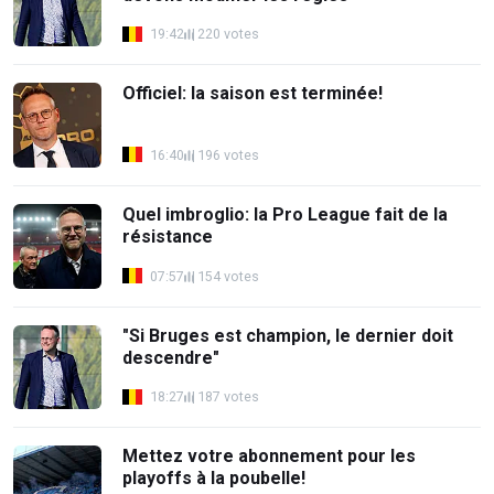
19:42
220 votes
Officiel: la saison est terminée!
16:40
196 votes
Quel imbroglio: la Pro League fait de la
résistance
07:57
154 votes
"Si Bruges est champion, le dernier doit
descendre"
18:27
187 votes
Mettez votre abonnement pour les
playoffs à la poubelle!