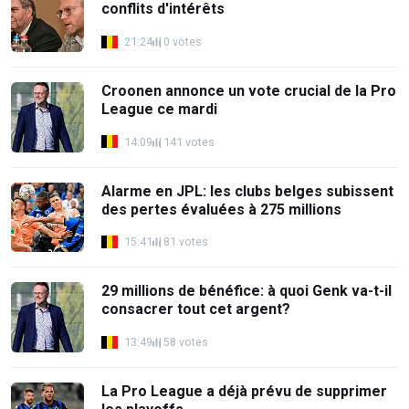
conflits d'intérêts
21:24
0 votes
Croonen annonce un vote crucial de la Pro
League ce mardi
14:09
141 votes
Alarme en JPL: les clubs belges subissent
des pertes évaluées à 275 millions
15:41
81 votes
29 millions de bénéfice: à quoi Genk va-t-il
consacrer tout cet argent?
13:49
58 votes
La Pro League a déjà prévu de supprimer