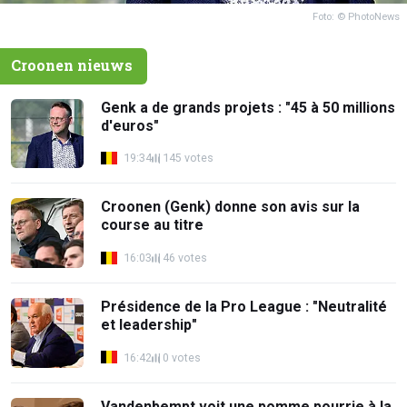
Foto: © PhotoNews
Croonen nieuws
Genk a de grands projets : "45 à 50 millions
d'euros"
19:34
145 votes
Croonen (Genk) donne son avis sur la
course au titre
16:03
46 votes
Présidence de la Pro League : "Neutralité
et leadership"
16:42
0 votes
Vandenbempt voit une pomme pourrie à la