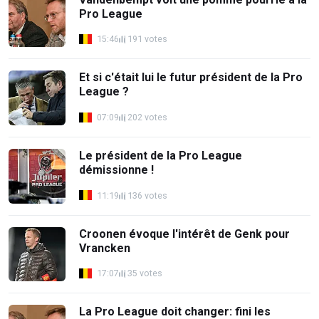
Pro League
15:46
191 votes
Et si c'était lui le futur président de la Pro
League ?
07:09
202 votes
Le président de la Pro League
démissionne !
11:19
136 votes
Croonen évoque l'intérêt de Genk pour
Vrancken
17:07
35 votes
La Pro League doit changer: fini les