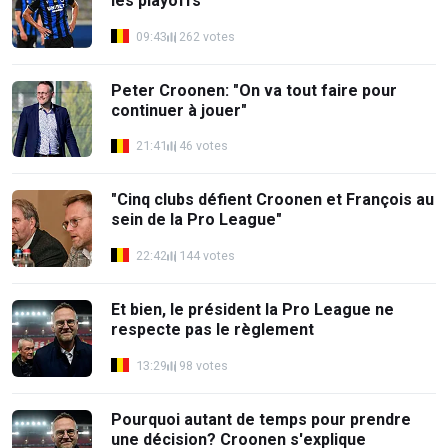
les playoffs
09:43
262 votes
Peter Croonen: "On va tout faire pour
continuer à jouer"
21:41
46 votes
"Cinq clubs défient Croonen et François au
sein de la Pro League"
22:42
144 votes
Et bien, le président la Pro League ne
respecte pas le règlement
13:29
98 votes
Pourquoi autant de temps pour prendre
une décision? Croonen s'explique