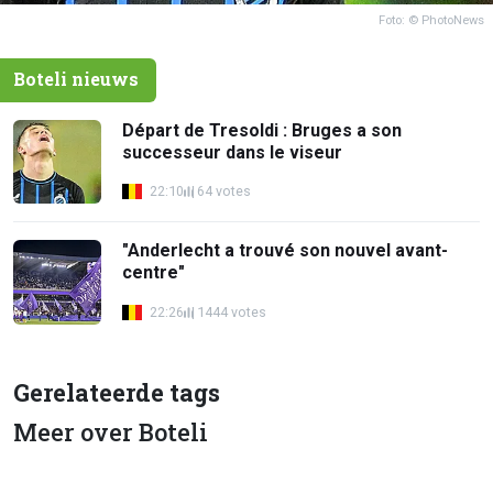
Foto: © PhotoNews
Boteli nieuws
Départ de Tresoldi : Bruges a son
successeur dans le viseur
22:10
64 votes
"Anderlecht a trouvé son nouvel avant-
centre"
22:26
1444 votes
Gerelateerde tags
Meer over Boteli