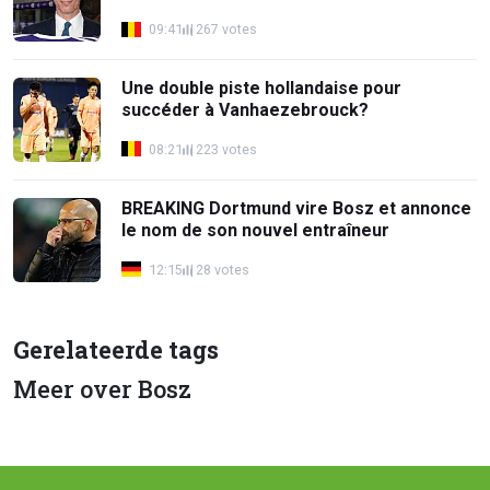
09:41
267 votes
Une double piste hollandaise pour
succéder à Vanhaezebrouck?
08:21
223 votes
BREAKING Dortmund vire Bosz et annonce
le nom de son nouvel entraîneur
12:15
28 votes
Gerelateerde tags
Meer over Bosz