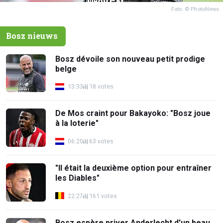
Foto: © PhotoNews
Bosz nieuws
Bosz dévoile son nouveau petit prodige
belge
13:33
18 votes
De Mos craint pour Bakayoko: "Bosz joue
à la loterie"
06:20
63 votes
"Il était la deuxième option pour entraîner
les Diables"
22:27
161 votes
Bosz espère priver Anderlecht d'un beau