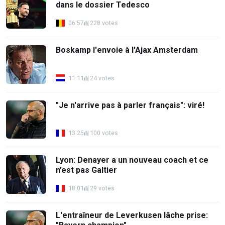
dans le dossier Tedesco
06:57
228 votes
Boskamp l'envoie à l'Ajax Amsterdam
11:11
24 votes
"Je n'arrive pas à parler français": viré!
13:25
100 votes
Lyon: Denayer a un nouveau coach et ce
n’est pas Galtier
18:01
29 votes
L'entraîneur de Leverkusen lâche prise: