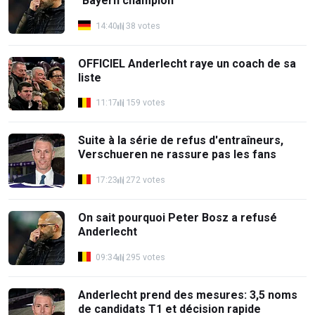
"Bayern champion"
14:40
38 votes
OFFICIEL Anderlecht raye un coach de sa
liste
11:17
159 votes
Suite à la série de refus d'entraîneurs,
Verschueren ne rassure pas les fans
17:23
272 votes
On sait pourquoi Peter Bosz a refusé
Anderlecht
09:34
295 votes
Anderlecht prend des mesures: 3,5 noms
de candidats T1 et décision rapide