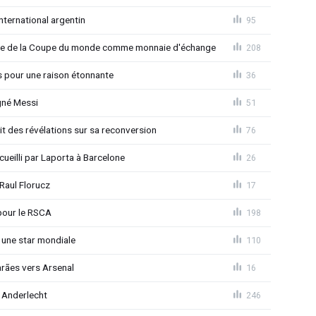
nternational argentin
95
finale de la Coupe du monde comme monnaie d'échange
208
s pour une raison étonnante
36
gné Messi
51
t des révélations sur sa reconversion
76
eilli par Laporta à Barcelone
26
Raul Florucz
17
pour le RSCA
198
 une star mondiale
110
rães vers Arsenal
16
 Anderlecht
246