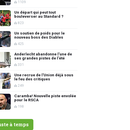
1109
Un départ qui peut tout
bouleverser au Standard ?
823
Un soutien de poids pour le
nouveau boss des Diables
425
Anderlecht abandonne l'une de
ses grandes pistes de l'été
331
Une recrue de l'Union déjà sous
le feu des critiques
249
Caramba! Nouvelle piste envolée
pour le RSCA
198
uste à temps