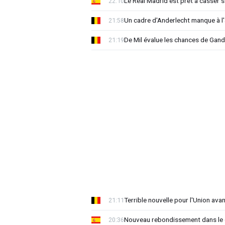
Le Real Madrid est prêt à casser sa
22:10
Un cadre d'Anderlecht manque à l'a
21:58
De Mil évalue les chances de Gan
21:19
Terrible nouvelle pour l'Union ava
21:11
Nouveau rebondissement dans le d
20:36