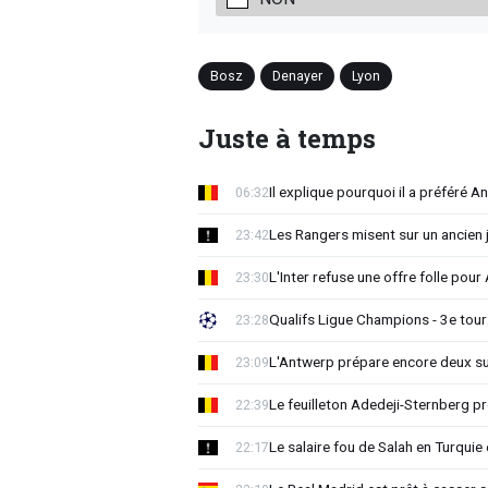
Bosz
Denayer
Lyon
Juste à temps
Il explique pourquoi il a préféré 
06:32
Les Rangers misent sur un ancien 
23:42
L'Inter refuse une offre folle pou
23:30
Qualifs Ligue Champions - 3e tour:
23:28
L'Antwerp prépare encore deux su
23:09
Le feuilleton Adedeji-Sternberg p
22:39
Le salaire fou de Salah en Turquie 
22:17