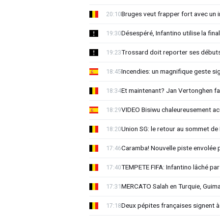
Bruges veut frapper fort avec un i
20:10
Désespéré, Infantino utilise la 
19:30
Trossard doit reporter ses début
19:23
Incendies: un magnifique geste si
18:45
Et maintenant? Jan Vertonghen fai
18:34
VIDEO Bisiwu chaleureusement accu
18:29
Union SG: le retour au sommet de 
18:20
Caramba! Nouvelle piste envolée 
17:46
TEMPETE FIFA: Infantino lâché par
17:40
MERCATO Salah en Turquie, Guima
17:31
Deux pépites françaises signent à
17:18