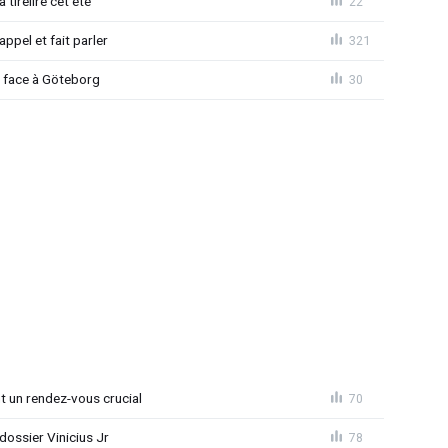
 tirelire cet été
22
ppel et fait parler
321
d face à Göteborg
30
nt un rendez-vous crucial
70
ossier Vinicius Jr
78