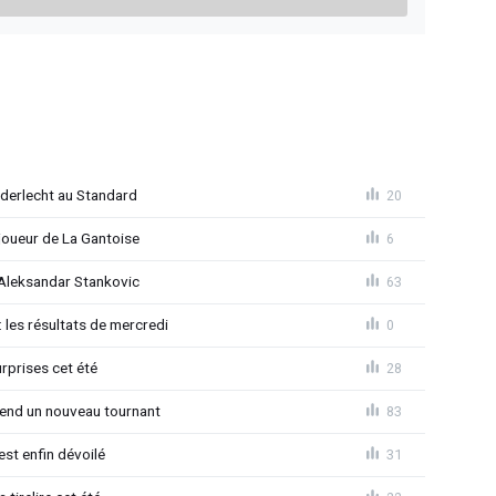
Anderlecht au Standard
20
joueur de La Gantoise
6
r Aleksandar Stankovic
63
 les résultats de mercredi
0
rprises cet été
28
rend un nouveau tournant
83
est enfin dévoilé
31