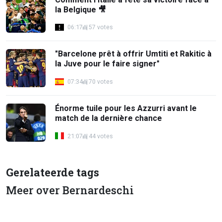
la Belgique 🎥
06:17
57 votes
"Barcelone prêt à offrir Umtiti et Rakitic à
la Juve pour le faire signer"
07:34
70 votes
Énorme tuile pour les Azzurri avant le
match de la dernière chance
21:07
44 votes
Gerelateerde tags
Meer over Bernardeschi