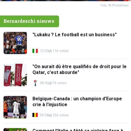
Foto: © PhotoNews
Bernardeschi nieuws
"Lukaku ? Le football est un business"
12:03
116 votes
"On aurait dû être qualifiés de droit pour le
Qatar, c'est absurde"
08:42
76 votes
Belgique-Canada : un champion d'Europe
crie à l'injustice
09:38
156 votes
Comment l'Italie a fêté sa victoire face à