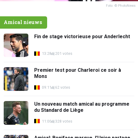
Foto: © PhotoNews
Amical nieuws
Fin de stage victorieuse pour Anderlecht
13:28
201 votes
Premier test pour Charleroi ce soir à
Mons
09:11
62 votes
Un nouveau match amical au programme
du Standard de Liège
11:00
328 votes
Amical: Boniface marque, l'Union partage