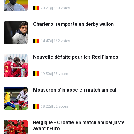
20:21
390 votes
Charleroi remporte un derby wallon
14:47
162 votes
Nouvelle défaite pour les Red Flames
19:50
85 votes
Mouscron s'impose en match amical
08:22
52 votes
Belgique - Croatie en match amical juste
avant l'Euro