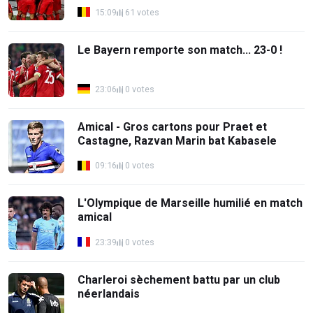
15:09
61 votes
Le Bayern remporte son match... 23-0 !
23:06
0 votes
Amical - Gros cartons pour Praet et
Castagne, Razvan Marin bat Kabasele
09:16
0 votes
L'Olympique de Marseille humilié en match
amical
23:39
0 votes
Charleroi sèchement battu par un club
néerlandais