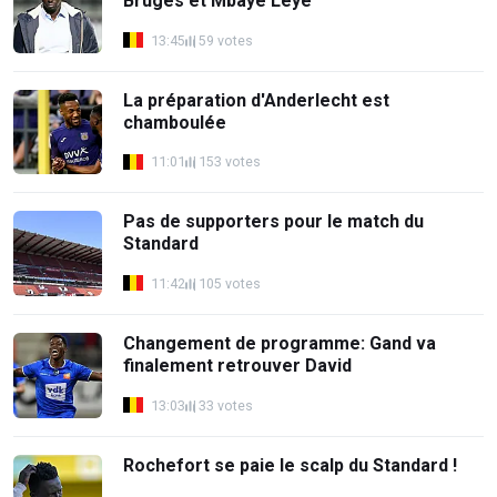
Bruges et Mbaye Leye
13:45
59 votes
La préparation d'Anderlecht est
chamboulée
11:01
153 votes
Pas de supporters pour le match du
Standard
11:42
105 votes
Changement de programme: Gand va
finalement retrouver David
13:03
33 votes
Rochefort se paie le scalp du Standard !