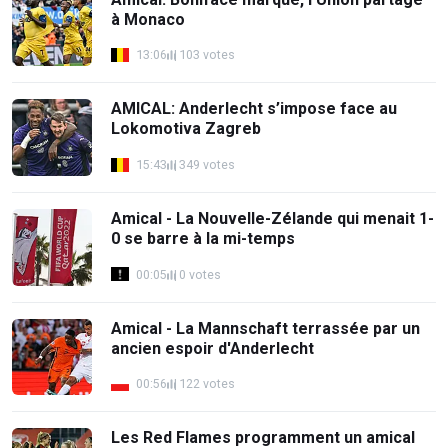
à Monaco
13:06
103 votes
AMICAL: Anderlecht s’impose face au
Lokomotiva Zagreb
15:43
349 votes
Amical - La Nouvelle-Zélande qui menait 1-
0 se barre à la mi-temps
00:05
0 votes
Amical - La Mannschaft terrassée par un
ancien espoir d'Anderlecht
00:56
122 votes
Les Red Flames programment un amical