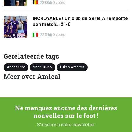
23:00
0 votes
INCROYABLE ! Un club de Série A remporte
son match... 21-0
22:51
0 votes
Gerelateerde tags
Anderlecht
Vitor Bruno
Lukas Ambros
Meer over Amical
Ne manquez aucune des dernières
nouvelles sur le foot !
S'inscrire à notre newsletter