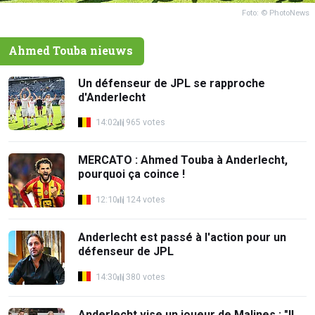
Foto: © PhotoNews
Ahmed Touba nieuws
Un défenseur de JPL se rapproche
d'Anderlecht
14:02
965 votes
MERCATO : Ahmed Touba à Anderlecht,
pourquoi ça coince !
12:10
124 votes
Anderlecht est passé à l'action pour un
défenseur de JPL
14:30
380 votes
Anderlecht vise un joueur de Malines : "Il