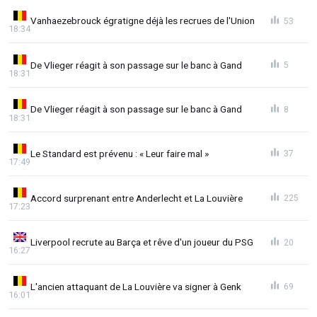
Vanhaezebrouck égratigne déjà les recrues de l'Union
53
18:34
De Vlieger réagit à son passage sur le banc à Gand
5
18:31
De Vlieger réagit à son passage sur le banc à Gand
8
18:31
Le Standard est prévenu : « Leur faire mal »
37
17:49
Accord surprenant entre Anderlecht et La Louvière
225
17:23
Liverpool recrute au Barça et rêve d'un joueur du PSG
20
16:27
L'ancien attaquant de La Louvière va signer à Genk
69
16:01