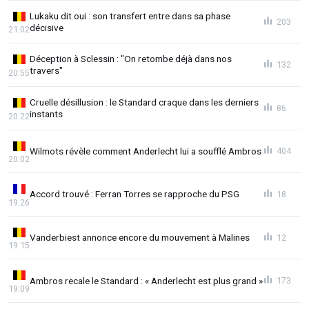
Lukaku dit oui : son transfert entre dans sa phase
203
décisive
21:02
Déception à Sclessin : "On retombe déjà dans nos
132
travers"
20:55
Cruelle désillusion : le Standard craque dans les derniers
86
instants
20:22
Wilmots révèle comment Anderlecht lui a soufflé Ambros
404
20:02
Accord trouvé : Ferran Torres se rapproche du PSG
18
19:26
Vanderbiest annonce encore du mouvement à Malines
12
19:15
Ambros recale le Standard : « Anderlecht est plus grand »
173
19:09