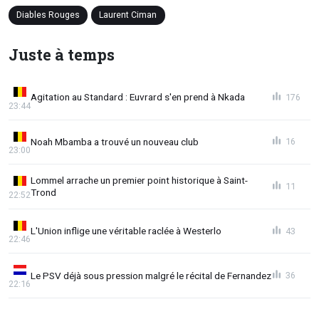
Diables Rouges
Laurent Ciman
Juste à temps
Agitation au Standard : Euvrard s'en prend à Nkada
176
23:44
Noah Mbamba a trouvé un nouveau club
16
23:00
Lommel arrache un premier point historique à Saint-
11
Trond
22:52
L'Union inflige une véritable raclée à Westerlo
43
22:46
Le PSV déjà sous pression malgré le récital de Fernandez
36
22:16