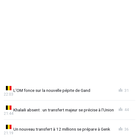
L'OM fonce sur la nouvelle pépite de Gand
31
22:03
Khalaili absent : un transfert majeur se précise à l'Union
44
21:44
Un nouveau transfert à 12 millions se prépare à Genk
36
21:19