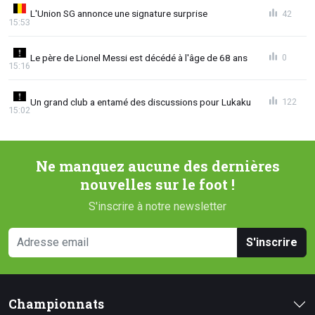
L'Union SG annonce une signature surprise
42
15:53
Le père de Lionel Messi est décédé à l'âge de 68 ans
0
15:16
Un grand club a entamé des discussions pour Lukaku
122
15:02
Ne manquez aucune des dernières
nouvelles sur le foot !
S'inscrire à notre newsletter
S'inscrire
Championnats