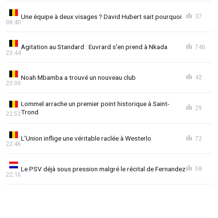
Une équipe à deux visages ? David Hubert sait pourquoi
37
08:40
Agitation au Standard : Euvrard s'en prend à Nkada
740
23:44
Noah Mbamba a trouvé un nouveau club
42
23:00
Lommel arrache un premier point historique à Saint-
29
Trond
22:52
L'Union inflige une véritable raclée à Westerlo
72
22:46
Le PSV déjà sous pression malgré le récital de Fernandez
58
22:16