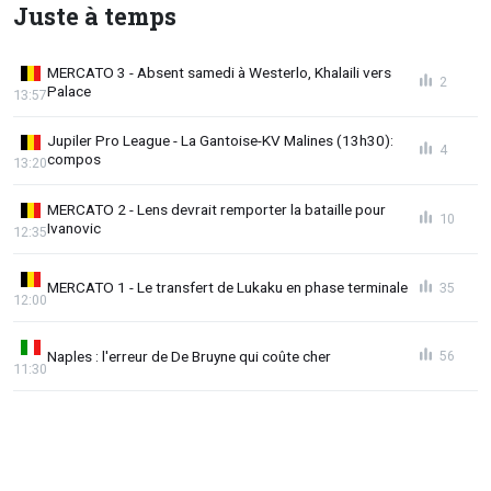
Juste à temps
MERCATO 3 - Absent samedi à Westerlo, Khalaili vers
2
Palace
13:57
Jupiler Pro League - La Gantoise-KV Malines (13h30):
4
compos
13:20
MERCATO 2 - Lens devrait remporter la bataille pour
10
Ivanovic
12:35
MERCATO 1 - Le transfert de Lukaku en phase terminale
35
12:00
Naples : l'erreur de De Bruyne qui coûte cher
56
11:30