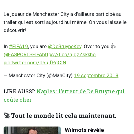
Le joueur de Manchester City a d'ailleurs participé au
trailer qui est sorti aujourd'hui même. On vous laisse le
découvrir!
In
#FIFA19
, you are
@DeBruyneKev
. Over to you 👍
@EASPORTSFIFA
https://t.co/njgzZskkho
pic.twitter.com/d5ujfPqCtN
— Manchester City (@ManCity)
19 septembre 2018
LIRE AUSSI:
Naples : l'erreur de De Bruyne qui
coûte cher
🚀 Tout le monde lit cela maintenant.
Wilmots révèle