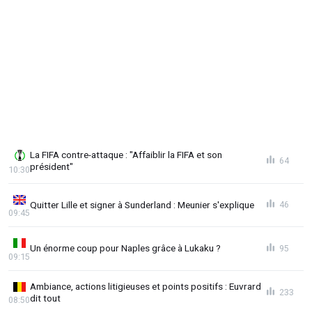
La FIFA contre-attaque : "Affaiblir la FIFA et son
64
président"
10:30
Quitter Lille et signer à Sunderland : Meunier s'explique
46
09:45
Un énorme coup pour Naples grâce à Lukaku ?
95
09:15
Ambiance, actions litigieuses et points positifs : Euvrard
233
dit tout
08:50