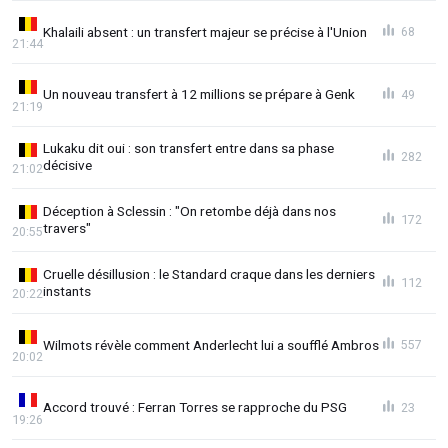
Khalaili absent : un transfert majeur se précise à l'Union
68
21:44
Un nouveau transfert à 12 millions se prépare à Genk
49
21:19
Lukaku dit oui : son transfert entre dans sa phase
282
décisive
21:02
Déception à Sclessin : "On retombe déjà dans nos
172
travers"
20:55
Cruelle désillusion : le Standard craque dans les derniers
112
instants
20:22
Wilmots révèle comment Anderlecht lui a soufflé Ambros
557
20:02
Accord trouvé : Ferran Torres se rapproche du PSG
23
19:26