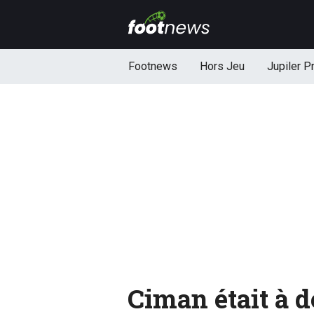
Footnews
Hors Jeu
Jupiler P
Ciman était à d