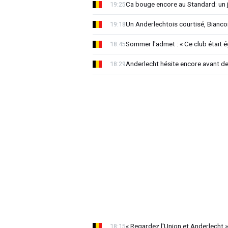
Ca bouge encore au Standard: un 
19:25
Un Anderlechtois courtisé, Biancon
19:18
Sommer l'admet : « Ce club était 
18:45
Anderlecht hésite encore avant de 
18:29
« Regardez l'Union et Anderlecht »
18:15