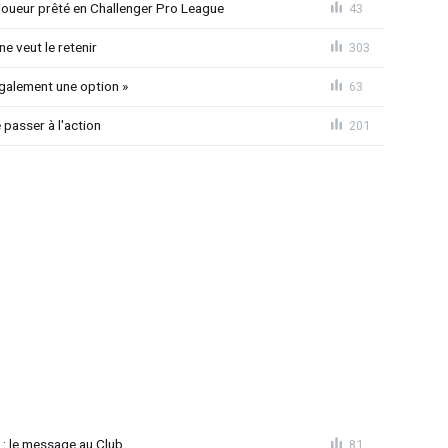
joueur prêté en Challenger Pro League
43
e veut le retenir
303
également une option »
63
passer à l'action
201
 : le message au Club
81