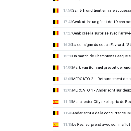
Saint-Trond tient enfin le succes
17:50
Genk attire un géant de 19 ans pou
17:43
Genk crée la surprise avec l'arriv
17:27
La consigne du coach Euvrard: "St
16:30
Un match de Champions League e
15:20
Mark van Bommel prévoit de rendre
14:00
MERCATO 2 – Retournement de sit
13:05
MERCATO 1 - Anderlecht sur deux 
12:05
Manchester City fixe le prix de Rod
11:45
Anderlecht a de la concurrence: 
11:40
Le Real surprend avec son maillot 
11:15