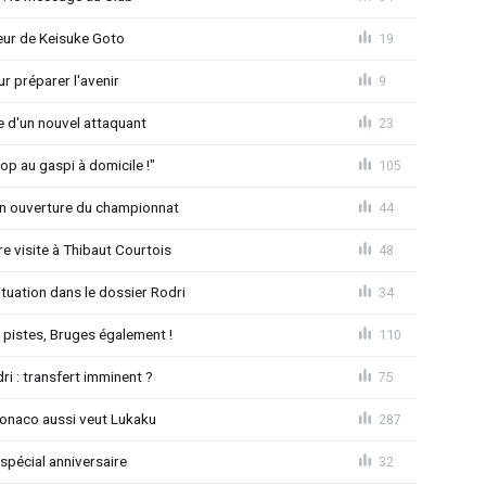
seur de Keisuke Goto
19
r préparer l'avenir
9
ée d'un nouvel attaquant
23
op au gaspi à domicile !"
105
n ouverture du championnat
44
 visite à Thibaut Courtois
48
uation dans le dossier Rodri
34
pistes, Bruges également !
110
ri : transfert imminent ?
75
Monaco aussi veut Lukaku
287
spécial anniversaire
32