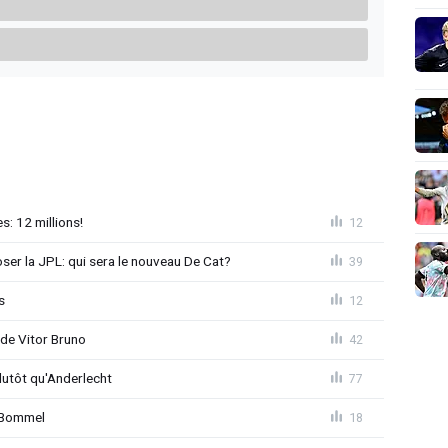
: 12 millions!
12
loser la JPL: qui sera le nouveau De Cat?
39
s
12
 de Vitor Bruno
42
lutôt qu'Anderlecht
77
n Bommel
18