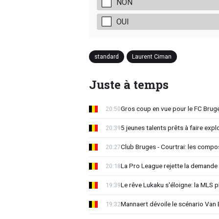
NON
OUI
standard
Laurent Ciman
Juste à temps
Gros coup en vue pour le FC Bruges
20:50
5 jeunes talents prêts à faire exp
20:39
Club Bruges - Courtrai: les compo
20:27
La Pro League rejette la demande
20:18
Le rêve Lukaku s'éloigne: la MLS p
19:39
Mannaert dévoile le scénario Va
19:32