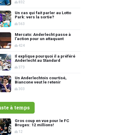
832
Un cas qui fait parler au Lotto
Park: vers la sortie?
563
Mercato: Anderlecht passe à
l'action pour un attaquant
424
Il explique pourquoi il a préféré
Anderlecht au Standard
373
Un Anderlechtois courtisé,
Biancone veut le retenir
303
uste à temps
Gros coup en vue pour le FC
Bruges: 12 millions!
12