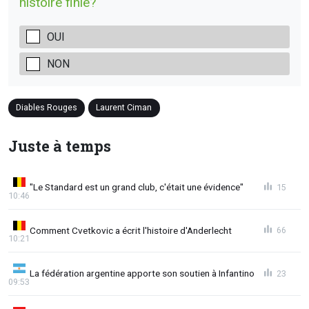
histoire finie?
OUI
NON
Diables Rouges
Laurent Ciman
Juste à temps
"Le Standard est un grand club, c'était une évidence"
15
10:46
Comment Cvetkovic a écrit l'histoire d'Anderlecht
66
10:21
La fédération argentine apporte son soutien à Infantino
23
09:53