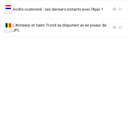
Godts ovationné : ses derniers instants avec l'Ajax ?
25
22:52
L'Antwerp et Saint-Trond se disputent un ex-joueur de
35
JPL
22:23