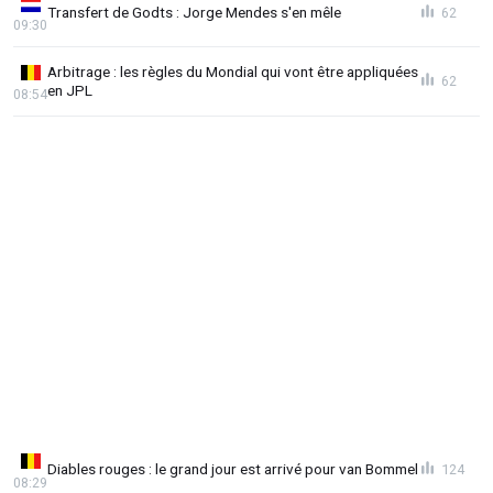
Transfert de Godts : Jorge Mendes s'en mêle
62
09:30
Arbitrage : les règles du Mondial qui vont être appliquées
62
en JPL
08:54
Diables rouges : le grand jour est arrivé pour van Bommel
124
08:29