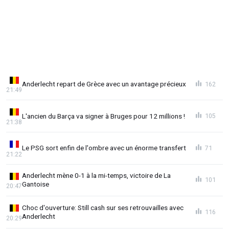
Anderlecht repart de Grèce avec un avantage précieux
162
21:49
L'ancien du Barça va signer à Bruges pour 12 millions !
105
21:38
Le PSG sort enfin de l'ombre avec un énorme transfert
71
21:22
Anderlecht mène 0-1 à la mi-temps, victoire de La
101
Gantoise
20:47
Choc d'ouverture: Still cash sur ses retrouvailles avec
116
Anderlecht
20:29