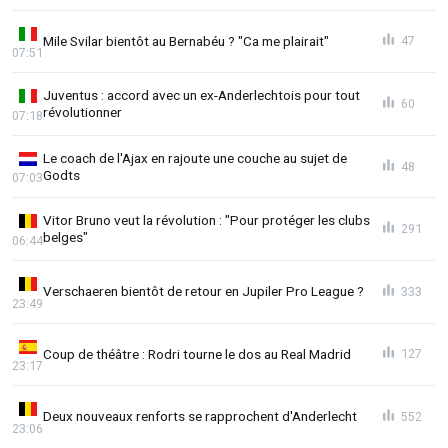
Mile Svilar bientôt au Bernabéu ? "Ca me plairait"
47
07:51
Juventus : accord avec un ex-Anderlechtois pour tout
60
révolutionner
07:18
Le coach de l'Ajax en rajoute une couche au sujet de
48
Godts
07:03
Vitor Bruno veut la révolution : "Pour protéger les clubs
291
belges"
06:44
Verschaeren bientôt de retour en Jupiler Pro League ?
333
23:49
Coup de théâtre : Rodri tourne le dos au Real Madrid
127
23:17
Deux nouveaux renforts se rapprochent d'Anderlecht
552
23:06