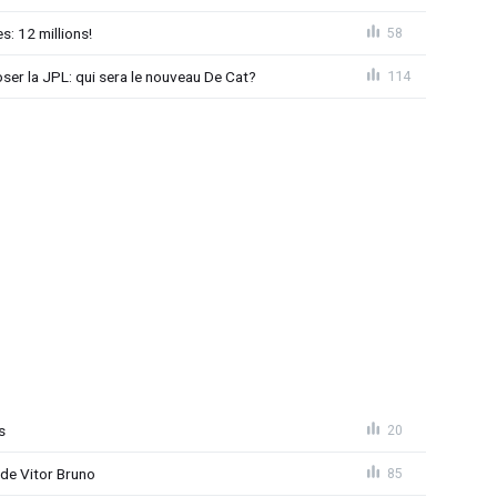
: 12 millions!
58
loser la JPL: qui sera le nouveau De Cat?
114
s
20
 de Vitor Bruno
85