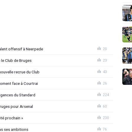
alent offensif à Neerpede
20
 le Club de Bruges
23
ouvelle recrue du Club
43
moment face à Courtrai
26
xigences du Standard
224
 Bruges pour Arsenal
60
été prochain »
230
as ses ambitions
76