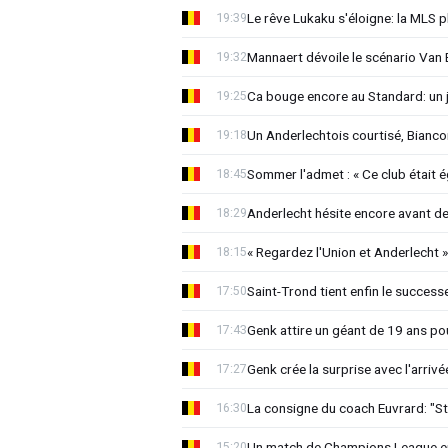
Le rêve Lukaku s'éloigne: la MLS p
19:39
Mannaert dévoile le scénario Va
19:32
Ca bouge encore au Standard: un 
19:25
Un Anderlechtois courtisé, Biancon
19:18
Sommer l'admet : « Ce club était 
18:45
Anderlecht hésite encore avant de 
18:29
« Regardez l'Union et Anderlecht »
18:15
Saint-Trond tient enfin le succes
17:50
Genk attire un géant de 19 ans pou
17:43
Genk crée la surprise avec l'arriv
17:27
La consigne du coach Euvrard: "St
16:30
Un match de Champions League e
15:20