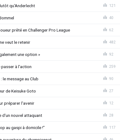
lutôt qu'Anderlecht
121
n Bommel
40
joueur prêté en Challenger Pro League
62
e veut le retenir
482
également une option »
92
passer à l'action
259
 : le message au Club
90
seur de Keisuke Goto
27
r préparer l'avenir
12
ée d'un nouvel attaquant
28
op au gaspi à domicile !"
117
n ouverture du championnat
46