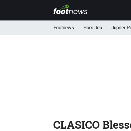
Footnews
Hors Jeu
Jupiler P
CLASICO Blessé 