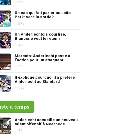
863
Un cas qui fait parler au Lotto
Park: vers la sortie?
579
Un Anderlechtois courtisé,
Biancone veut le retenir
483
Mercato: Anderlecht passe à
l'action pour un attaquant
444
Il explique pourquoi il a préféré
Anderlecht au Standard
397
uste à temps
Anderlecht accueille un nouveau
talent offensif à Neerpede
20