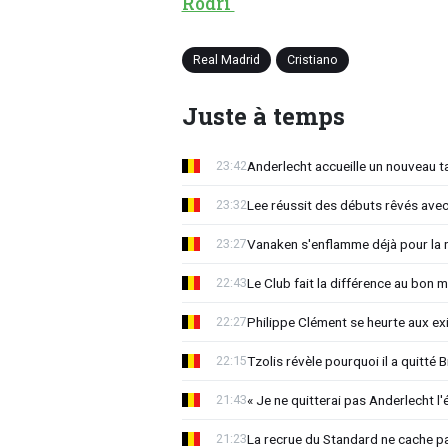
Rodri
Real Madrid
Cristiano
Juste à temps
Anderlecht accueille un nouveau t
23:42
Lee réussit des débuts rêvés avec
23:32
Vanaken s'enflamme déjà pour la n
23:27
Le Club fait la différence au bon 
22:43
Philippe Clément se heurte aux e
22:27
Tzolis révèle pourquoi il a quitté
22:15
« Je ne quitterai pas Anderlecht l'
21:43
La recrue du Standard ne cache p
21:23