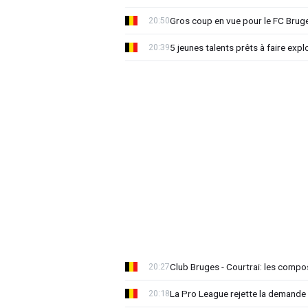
Gros coup en vue pour le FC Bruges
20:50
5 jeunes talents prêts à faire exp
20:39
Club Bruges - Courtrai: les compo
20:27
La Pro League rejette la demande
20:18