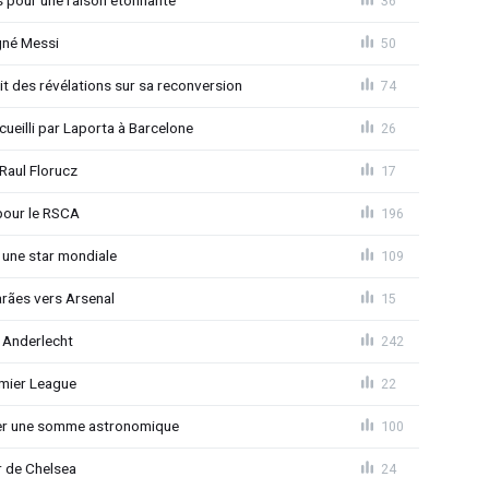
s pour une raison étonnante
36
gné Messi
50
t des révélations sur sa reconversion
74
eilli par Laporta à Barcelone
26
Raul Florucz
17
pour le RSCA
196
 une star mondiale
109
rães vers Arsenal
15
 Anderlecht
242
emier League
22
ser une somme astronomique
100
r de Chelsea
24