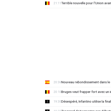
Terrible nouvelle pour l'Union ava
21:11
Nouveau rebondissement dans le d
20:36
Bruges veut frapper fort avec un i
20:10
Désespéré, Infantino utilise la 
19:30