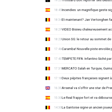
Trossard doit reporter ses début
19:23
Incendies: un magnifique geste si
18:45
Et maintenant? Jan Vertonghen fai
18:34
VIDEO Bisiwu chaleureusement accu
18:29
Union SG: le retour au sommet de 
18:20
Caramba! Nouvelle piste envolée 
17:46
TEMPETE FIFA: Infantino lâché par
17:40
MERCATO Salah en Turquie, Guima
17:31
Deux pépites françaises signent à
17:18
Arsenal va s'offrir une star de Pr
16:30
Le Real frappe fort et va débour
15:30
La Gantoise signe un ancien joueu
14:30