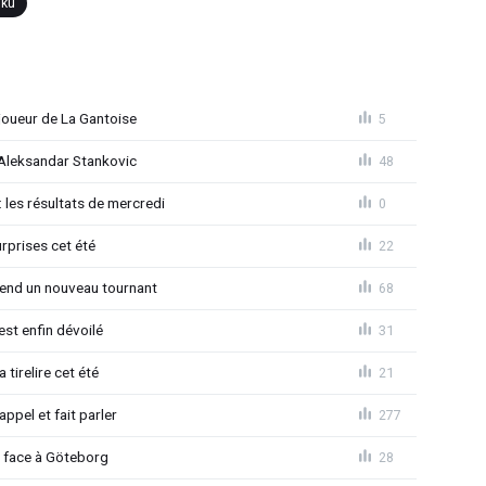
ku
joueur de La Gantoise
5
r Aleksandar Stankovic
48
 les résultats de mercredi
0
rprises cet été
22
rend un nouveau tournant
68
est enfin dévoilé
31
 tirelire cet été
21
ppel et fait parler
277
d face à Göteborg
28