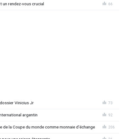
nt un rendez-vous crucial
66
ossier Vinicius Jr
73
nternational argentin
92
finale de la Coupe du monde comme monnaie d'échange
206