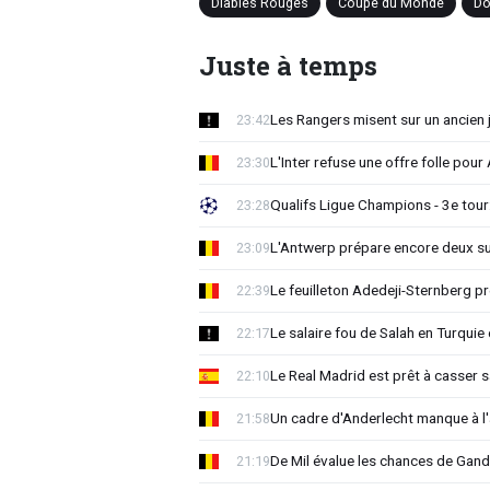
Diables Rouges
Coupe du Monde
Do
Juste à temps
Les Rangers misent sur un ancien 
23:42
L'Inter refuse une offre folle pou
23:30
Qualifs Ligue Champions - 3e tour:
23:28
L'Antwerp prépare encore deux su
23:09
Le feuilleton Adedeji-Sternberg p
22:39
Le salaire fou de Salah en Turquie 
22:17
Le Real Madrid est prêt à casser sa
22:10
Un cadre d'Anderlecht manque à l'a
21:58
De Mil évalue les chances de Gan
21:19