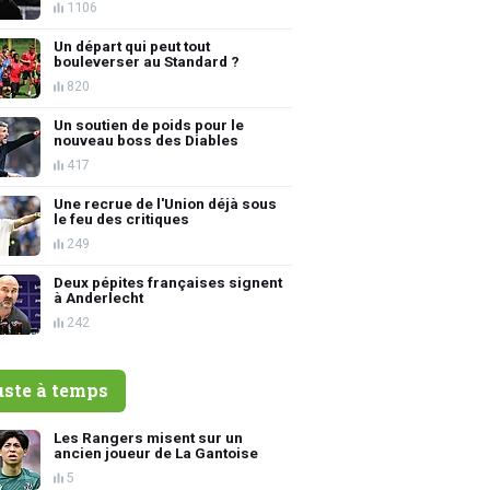
1106
Un départ qui peut tout
bouleverser au Standard ?
820
Un soutien de poids pour le
nouveau boss des Diables
417
Une recrue de l'Union déjà sous
le feu des critiques
249
Deux pépites françaises signent
à Anderlecht
242
uste à temps
Les Rangers misent sur un
ancien joueur de La Gantoise
5