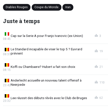
Diables Rouges
Coupe du Monde
Iran
Juste à temps
Cap sur la Serie A pour Franjo Ivanovic (ex-Union)
3
08:45
Le Standard incapable de viser le top 5 ? Euvrard
19
prévient
08:37
Koffi ou Chambaere? Hubert a fait son choix
21
08:15
Anderlecht accueille un nouveau talent offensif à
110
Neerpede
23:42
Lee réussit des débuts rêvés avec le Club de Bruges
62
23:32