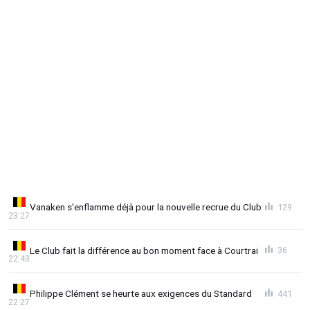
Vanaken s'enflamme déjà pour la nouvelle recrue du Club
129
23:27
Le Club fait la différence au bon moment face à Courtrai
36
22:43
Philippe Clément se heurte aux exigences du Standard
441
22:27