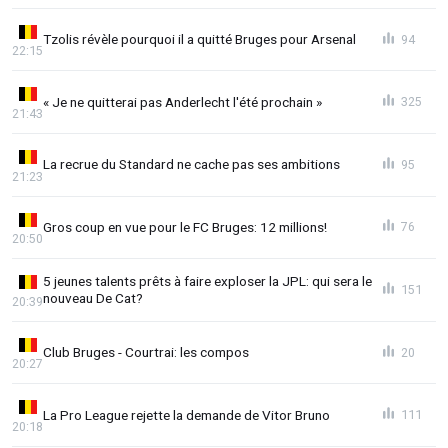
Tzolis révèle pourquoi il a quitté Bruges pour Arsenal
94
22:15
« Je ne quitterai pas Anderlecht l'été prochain »
325
21:43
La recrue du Standard ne cache pas ses ambitions
95
21:23
Gros coup en vue pour le FC Bruges: 12 millions!
76
20:50
5 jeunes talents prêts à faire exploser la JPL: qui sera le
151
nouveau De Cat?
20:39
Club Bruges - Courtrai: les compos
20
20:27
La Pro League rejette la demande de Vitor Bruno
111
20:18