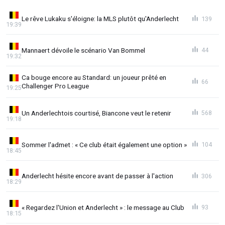
Le rêve Lukaku s'éloigne: la MLS plutôt qu'Anderlecht
139
19:39
Mannaert dévoile le scénario Van Bommel
44
19:32
Ca bouge encore au Standard: un joueur prêté en
66
Challenger Pro League
19:25
Un Anderlechtois courtisé, Biancone veut le retenir
568
19:18
Sommer l'admet : « Ce club était également une option »
104
18:45
Anderlecht hésite encore avant de passer à l'action
306
18:29
« Regardez l'Union et Anderlecht » : le message au Club
93
18:15