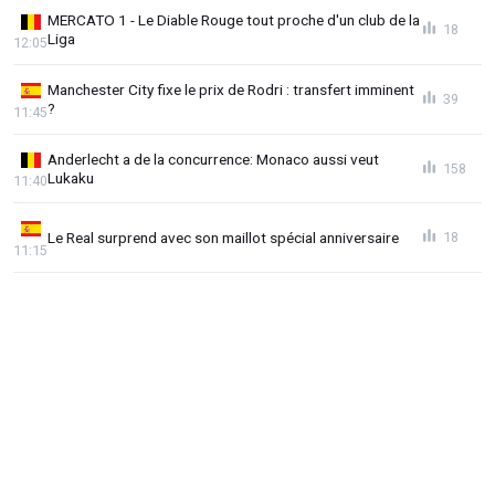
MERCATO 1 - Le Diable Rouge tout proche d'un club de la
18
Liga
12:05
Manchester City fixe le prix de Rodri : transfert imminent
39
?
11:45
Anderlecht a de la concurrence: Monaco aussi veut
158
Lukaku
11:40
Le Real surprend avec son maillot spécial anniversaire
18
11:15