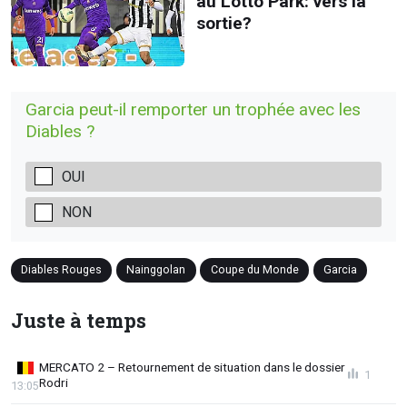
au Lotto Park: vers la
sortie?
Garcia peut-il remporter un trophée avec les
Diables ?
OUI
NON
Diables Rouges
Nainggolan
Coupe du Monde
Garcia
Juste à temps
MERCATO 2 – Retournement de situation dans le dossier
1
Rodri
13:05