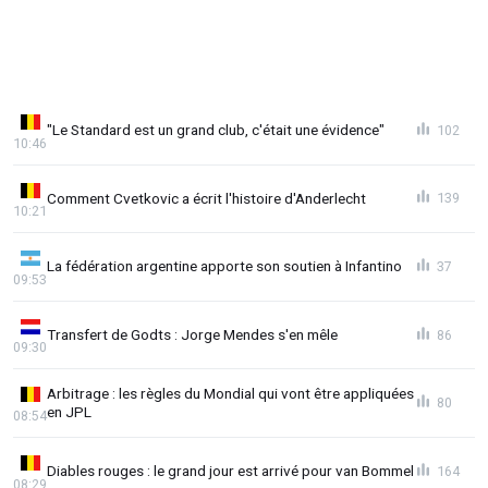
"Le Standard est un grand club, c'était une évidence"
102
10:46
Comment Cvetkovic a écrit l'histoire d'Anderlecht
139
10:21
La fédération argentine apporte son soutien à Infantino
37
09:53
Transfert de Godts : Jorge Mendes s'en mêle
86
09:30
Arbitrage : les règles du Mondial qui vont être appliquées
80
en JPL
08:54
Diables rouges : le grand jour est arrivé pour van Bommel
164
08:29