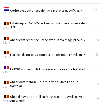
Godts ovationné : ses derniers instants avec l'Ajax ?
26
22:52
L'Antwerp et Saint-Trond se disputent un ex-joueur de
38
JPL
22:23
Anderlecht repart de Grèce avec un avantage précieux
165
21:49
L'ancien du Barça va signer à Bruges pour 12 millions !
108
21:38
Le PSG sort enfin de l'ombre avec un énorme transfert
73
21:22
Anderlecht mène 0-1 à la mi-temps, victoire de La
102
Gantoise
20:47
Choc d'ouverture: Still cash sur ses retrouvailles avec
119
Anderlecht
20:29