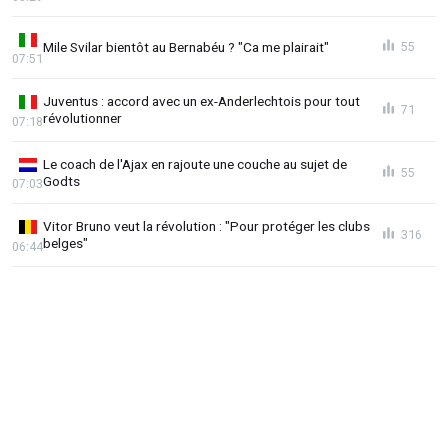
Mile Svilar bientôt au Bernabéu ? "Ca me plairait"
55
07:51
Juventus : accord avec un ex-Anderlechtois pour tout
71
révolutionner
07:18
Le coach de l'Ajax en rajoute une couche au sujet de
55
Godts
07:03
Vitor Bruno veut la révolution : "Pour protéger les clubs
316
belges"
06:44