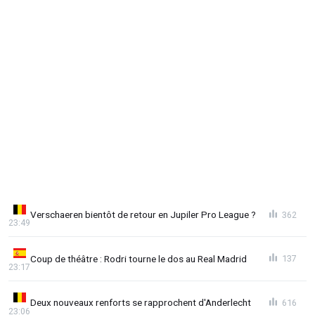
Verschaeren bientôt de retour en Jupiler Pro League ?
362
23:49
Coup de théâtre : Rodri tourne le dos au Real Madrid
137
23:17
Deux nouveaux renforts se rapprochent d'Anderlecht
616
23:06