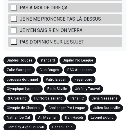
PAS À MOI DE DIRE ÇA
JE NE ME PRONONCE PAS LÀ-DESSUS
JE N'EN SAIS RIEN, ON VERRA
PAS D'OPINION SUR LE SUJET
Diables Rouges
standard
Jupiler Pro League
Zulte Waregem
Club Bruges
RSC Anderlecht
borussia dortmund
Patro Eisden
Feyenoord
Olympique Lyonnais
Betis Séville
Jérémy Taravel
RFC Seraing
FC Nordsjaelland
Paris FC
Jens Naessens
Olympic de Charleroi
Challenger Pro League
Julien Duranville
Nathan De Cat
Ali Maamar
Ilian Hadidi
Leonel Eklund
Hemsley Akpa-Chukwu
Hasan Jahic