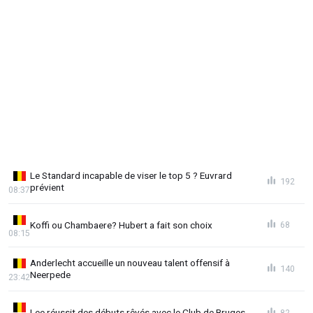
Le Standard incapable de viser le top 5 ? Euvrard
192
prévient
08:37
Koffi ou Chambaere? Hubert a fait son choix
68
08:15
Anderlecht accueille un nouveau talent offensif à
140
Neerpede
23:42
Lee réussit des débuts rêvés avec le Club de Bruges
82