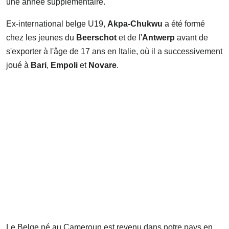
une année supplémentaire.
Ex-international belge U19,
Akpa-Chukwu
a été formé
chez les jeunes du
Beerschot
et de l'
Antwerp
avant de
s'exporter à l'âge de 17 ans en Italie, où il a successivement
joué à
Bari
,
Empoli
et
Novare
.
Le Belge né au Cameroun est revenu dans notre pays en