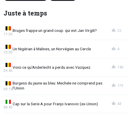
Juste à temps
Bruges frappe un grand coup: qui est Jan Virgili?
22
11:30
Un Nigérian à Malines, un Norvégien au Cercle
4
10:30
Voici ce qu'Anderlecht a perdu avec Vazquez
140
09:45
Burgess du jaune au bleu: Mechele ne comprend pas
175
l'Union
09:15
Cap sur la Serie A pour Franjo Ivanovic (ex-Union)
43
08:45