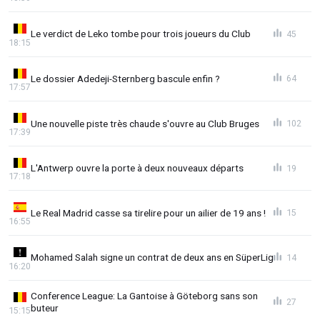
Le verdict de Leko tombe pour trois joueurs du Club
45
18:15
Le dossier Adedeji-Sternberg bascule enfin ?
64
17:57
Une nouvelle piste très chaude s'ouvre au Club Bruges
102
17:39
L'Antwerp ouvre la porte à deux nouveaux départs
19
17:18
Le Real Madrid casse sa tirelire pour un ailier de 19 ans !
15
16:55
Mohamed Salah signe un contrat de deux ans en SüperLig
14
16:20
Conference League: La Gantoise à Göteborg sans son
27
buteur
15:15