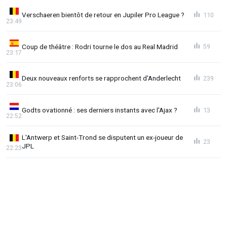
Verschaeren bientôt de retour en Jupiler Pro League ?
110
23:49
Coup de théâtre : Rodri tourne le dos au Real Madrid
59
23:17
Deux nouveaux renforts se rapprochent d'Anderlecht
239
23:06
Godts ovationné : ses derniers instants avec l'Ajax ?
13
22:52
L'Antwerp et Saint-Trond se disputent un ex-joueur de
23
JPL
22:23