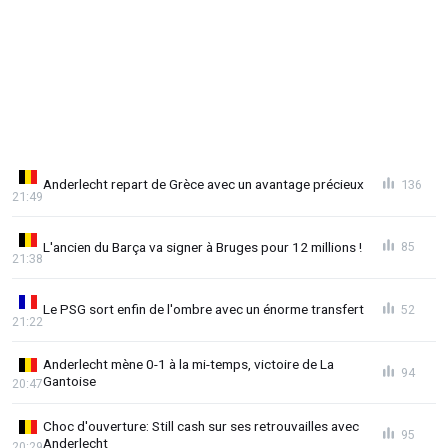
Anderlecht repart de Grèce avec un avantage précieux
136
21:49
L'ancien du Barça va signer à Bruges pour 12 millions !
85
21:38
Le PSG sort enfin de l'ombre avec un énorme transfert
52
21:22
Anderlecht mène 0-1 à la mi-temps, victoire de La
94
Gantoise
20:47
Choc d'ouverture: Still cash sur ses retrouvailles avec
95
Anderlecht
20:29