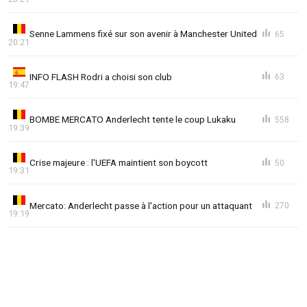
Senne Lammens fixé sur son avenir à Manchester United
65
20:21
INFO FLASH Rodri a choisi son club
63
19:47
BOMBE MERCATO Anderlecht tente le coup Lukaku
558
19:39
Crise majeure : l'UEFA maintient son boycott
50
19:31
Mercato: Anderlecht passe à l'action pour un attaquant
270
19:19