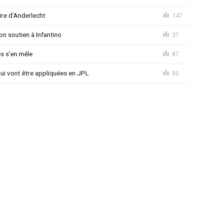
ire d'Anderlecht
147
on soutien à Infantino
37
s s'en mêle
87
qui vont être appliquées en JPL
80