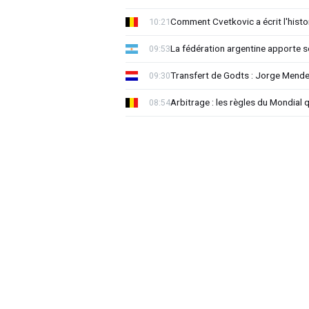
Comment Cvetkovic a écrit l'histo
10:21
La fédération argentine apporte s
09:53
Transfert de Godts : Jorge Mende
09:30
Arbitrage : les règles du Mondial 
08:54