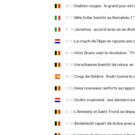
Diables rouges : le grand jour est
08:29
Mile Svilar bientôt au Bernabéu ? "
07:51
Juventus : accord avec un ex-Ande
07:18
Le coach de l'Ajax en rajoute une
07:03
Vitor Bruno veut la révolution : "
06:44
Verschaeren bientôt de retour en 
23:49
Coup de théâtre : Rodri tourne le 
23:17
Deux nouveaux renforts se rappro
23:06
Godts ovationné : ses derniers ins
22:52
L'Antwerp et Saint-Trond se dispu
22:23
Anderlecht repart de Grèce avec 
21:49