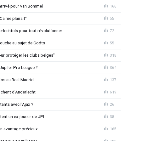
 arrivé pour van Bommel
166
Ca me plairait"
55
rlechtois pour tout révolutionner
72
 couche au sujet de Godts
55
Pour protéger les clubs belges"
318
Jupiler Pro League ?
364
dos au Real Madrid
137
chent d'Anderlecht
619
tants avec l'Ajax ?
26
tent un ex-joueur de JPL
38
un avantage précieux
165