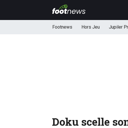
Footnews
Hors Jeu
Jupiler P
Doku scelle son