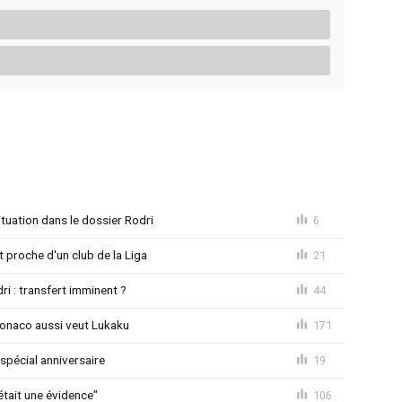
uation dans le dossier Rodri
6
proche d'un club de la Liga
21
ri : transfert imminent ?
44
Monaco aussi veut Lukaku
171
spécial anniversaire
19
était une évidence"
106