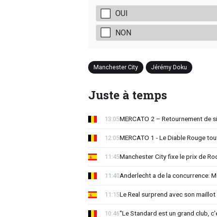
OUI
NON
Manchester City
Jérémy Doku
Juste à temps
MERCATO 2 – Retournement de sit
13:05
MERCATO 1 - Le Diable Rouge tout 
12:05
Manchester City fixe le prix de Rod
11:45
Anderlecht a de la concurrence: 
11:40
Le Real surprend avec son maillot 
11:15
"Le Standard est un grand club, c'
10:46