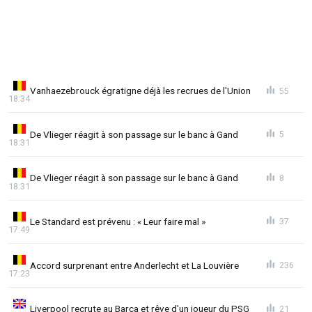
Vanhaezebrouck égratigne déjà les recrues de l'Union
55
18:34
De Vlieger réagit à son passage sur le banc à Gand
5
18:31
De Vlieger réagit à son passage sur le banc à Gand
8
18:31
Le Standard est prévenu : « Leur faire mal »
37
17:49
Accord surprenant entre Anderlecht et La Louvière
236
17:23
Liverpool recrute au Barça et rêve d'un joueur du PSG
21