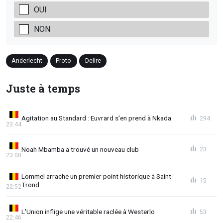
OUI
NON
Anderlecht
Proto
Delire
Juste à temps
Agitation au Standard : Euvrard s'en prend à Nkada
294
23:44
Noah Mbamba a trouvé un nouveau club
23
23:00
Lommel arrache un premier point historique à Saint-
15
Trond
22:52
L'Union inflige une véritable raclée à Westerlo
53
22:46