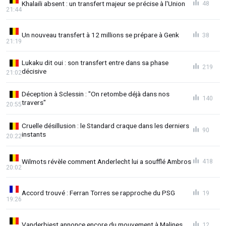
Khalaili absent : un transfert majeur se précise à l'Union
48
21:44
Un nouveau transfert à 12 millions se prépare à Genk
38
21:19
Lukaku dit oui : son transfert entre dans sa phase
219
décisive
21:02
Déception à Sclessin : "On retombe déjà dans nos
140
travers"
20:55
Cruelle désillusion : le Standard craque dans les derniers
90
instants
20:22
Wilmots révèle comment Anderlecht lui a soufflé Ambros
418
20:02
Accord trouvé : Ferran Torres se rapproche du PSG
19
19:26
Vanderbiest annonce encore du mouvement à Malines
12