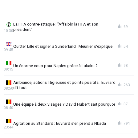
La FIFA contre-attaque : "Affaiblir la FIFA et son
69
président"
10:30
Quitter Lille et signer à Sunderland : Meunier s'explique
54
09:45
Un énorme coup pour Naples grâce à Lukaku ?
98
09:15
Ambiance, actions litigieuses et points positifs : Euvrard
263
dit tout
08:50
Une équipe à deux visages ? David Hubert sait pourquoi
37
08:40
Agitation au Standard : Euvrard s'en prend à Nkada
791
23:44