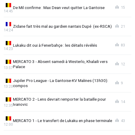
De Mil confirme : Max Dean veut quitter La Gantoise
15
14:45
Zidane fait très mal au gardien nantais Dupé (ex-RSCA)
21
14:24
Lukaku dit oui à Fenerbahçe : les détails révélés
83
14:23
MERCATO 3 - Absent samedi à Westerlo, Khalaili vers
12
Palace
13:57
Jupiler Pro League - La Gantoise-KV Malines (13h30):
9
compos
13:20
MERCATO 2 - Lens devrait remporter la bataille pour
14
Ivanovic
12:35
MERCATO 1 - Le transfert de Lukaku en phase terminale
43
12:00