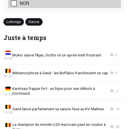
NON
Lokonga
Garcia
Juste à temps
Mokio sauve l'Ajax, Godts vit un après-midi frustrant
0
16:58
Métamorphose à Gand : les Buffalos franchissent un cap
8
16:45
Karetsas frappe fort : un bijou pour ses débuts à
21
Dortmund
16:23
Gand lance parfaitement sa saison face au KV Malines
10
15:34
Le champion du monde U20 marocain peut en vouloir à
38