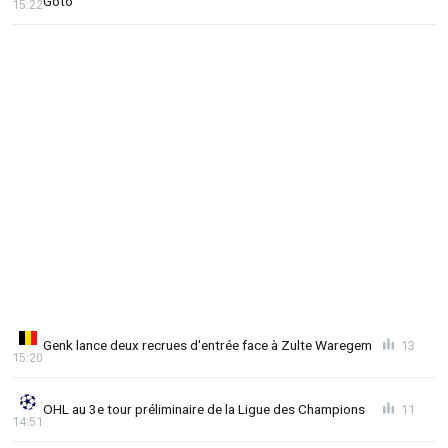
Goto
15:22
Genk lance deux recrues d'entrée face à Zulte Waregem
13
15:20
OHL au 3e tour préliminaire de la Ligue des Champions
11
14:51