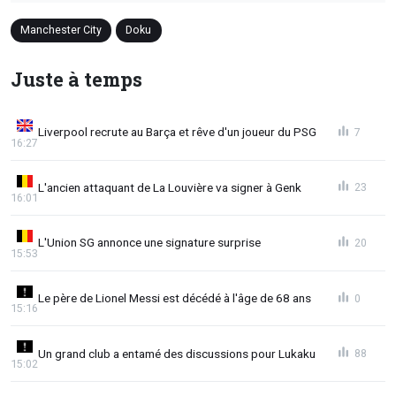
Manchester City
Doku
Juste à temps
Liverpool recrute au Barça et rêve d'un joueur du PSG
7
16:27
L'ancien attaquant de La Louvière va signer à Genk
23
16:01
L'Union SG annonce une signature surprise
20
15:53
Le père de Lionel Messi est décédé à l'âge de 68 ans
0
15:16
Un grand club a entamé des discussions pour Lukaku
88
15:02