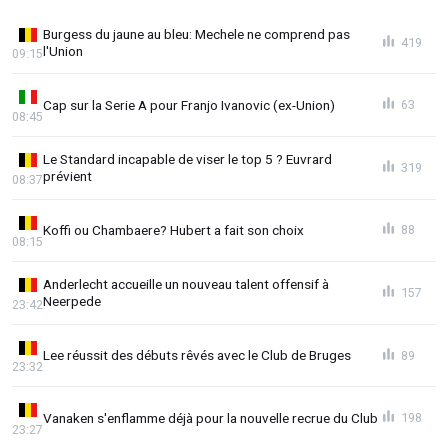
Burgess du jaune au bleu: Mechele ne comprend pas
419
l'Union
09:15
Cap sur la Serie A pour Franjo Ivanovic (ex-Union)
63
08:45
Le Standard incapable de viser le top 5 ? Euvrard
319
prévient
08:37
Koffi ou Chambaere? Hubert a fait son choix
88
08:15
Anderlecht accueille un nouveau talent offensif à
157
Neerpede
23:42
Lee réussit des débuts rêvés avec le Club de Bruges
89
23:32
Vanaken s'enflamme déjà pour la nouvelle recrue du Club
198
23:27