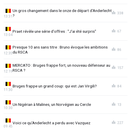
Un gros changement dans le onze de départ d'Anderlecht
338
?
13:31
Praet révèle une série d'offres : "J'ai été surpris"
67
13:04
Presque 10 ans sans titre : Bruno évoque les ambitions
86
du RSCA
12:35
MERCATO : Bruges frappe fort, un nouveau défenseur au
157
RSCA ?
12:19
Bruges frappe un grand coup: qui est Jan Virgili?
84
11:30
Un Nigérian à Malines, un Norvégien au Cercle
13
10:30
Voici ce qu'Anderlecht a perdu avec Vazquez
227
09:45