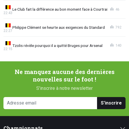
Le Club fait la différence au bon moment face à Courtrai
46
22:43
Philippe Clément se heurte aux exigences du Standard
792
22:27
Tzolis révèle pourquoi il a quitté Bruges pour Arsenal
140
22:15
Ne manquez aucune des dernières
nouvelles sur le foot !
S'inscrire à notre newsletter
S'inscrire
Championnats