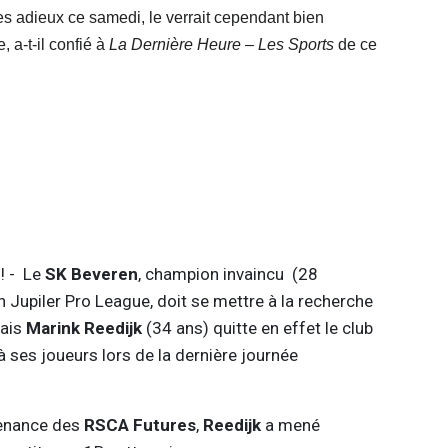
es adieux ce samedi, le verrait cependant bien
 a-t-il confié à
La Dernière Heure – Les Sports
de ce
! - Le
SK Beveren
, champion invaincu (28
n Jupiler Pro League, doit se mettre à la recherche
dais
Marink Reedijk
(34 ans) quitte en effet le club
 ses joueurs lors de la dernière journée
venance des
RSCA Futures
,
Reedijk
a mené