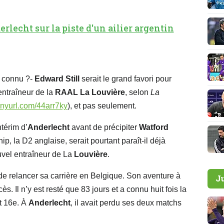
lecht sur la piste d'un ailier argentin
 connu ?-
Edward Still
serait le grand favori pour
ntraîneur de la
RAAL La Louvière
, selon
La
tinyurl.com/44arr7ky
), et pas seulement.
térim d’
Anderlecht
avant de précipiter
Watford
, la D2 anglaise, serait pourtant paraît-il déjà
uvel entraîneur de La
Louvière
.
 de relancer sa carrière en Belgique. Son aventure à
J
cès. Il n’y est resté que 83 jours et a connu huit fois la
t 16e. À
Anderlecht
, il avait perdu ses deux matchs