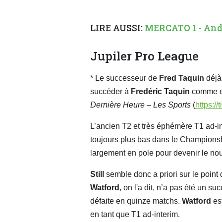
LIRE AUSSI:
MERCATO 1 - Ander
Jupiler Pro League
* Le successeur de
Fred Taquin
déjà
succéder à
Fredéric Taquin
comme e
Dernière Heure – Les Sports
(
https://
L’ancien T2 et très éphémère T1 ad-in
toujours plus bas dans le Championship
largement en pole pour devenir le no
Still
semble donc a priori sur le point
Watford
, on l'a dit, n’a pas été un suc
défaite en quinze matchs.
Watford
es
en tant que T1 ad-interim.