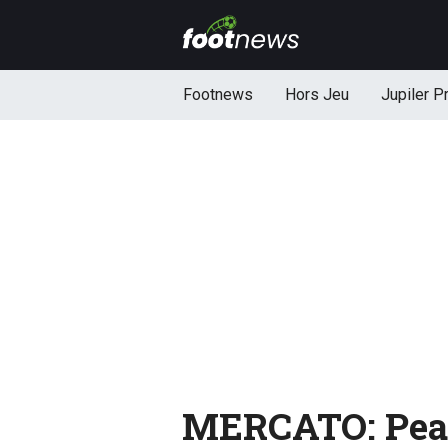
Footnews
Hors Jeu
Jupiler P
MERCATO: Pean