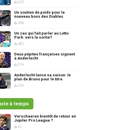
523
Un soutien de poids pour le
nouveau boss des Diables
498
Un cas qui fait parler au Lotto
Park: vers la sortie?
482
Deux pépites françaises signent
à Anderlecht
319
Anderlecht lance sa saison: le
plan de Bruno pour le titre
259
uste à temps
Verschaeren bientôt de retour en
Jupiler Pro League ?
62