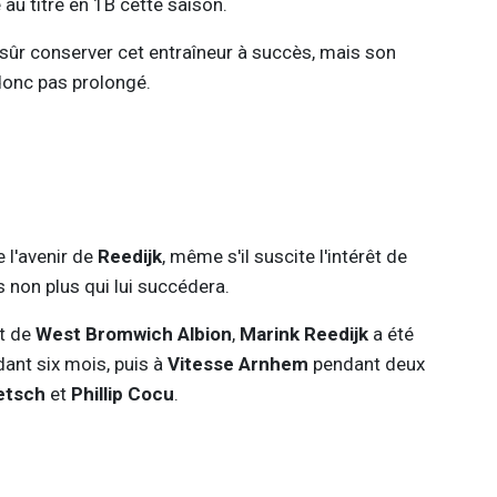
 au titre en 1B cette saison.
 sûr conserver cet entraîneur à succès, mais son
a donc pas prolongé.
e l'avenir de
Reedijk
, même s'il suscite l'intérêt de
 non plus qui lui succédera.
t de
West Bromwich Albion
,
Marink Reedijk
a été
ant six mois, puis à
Vitesse Arnhem
pendant deux
etsch
et
Phillip Cocu
.