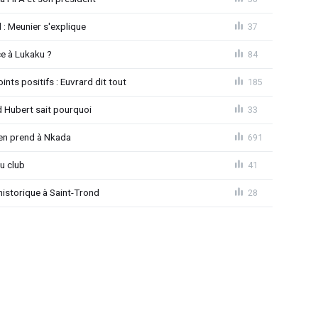
d : Meunier s'explique
37
e à Lukaku ?
84
ints positifs : Euvrard dit tout
185
d Hubert sait pourquoi
33
'en prend à Nkada
691
u club
41
istorique à Saint-Trond
28