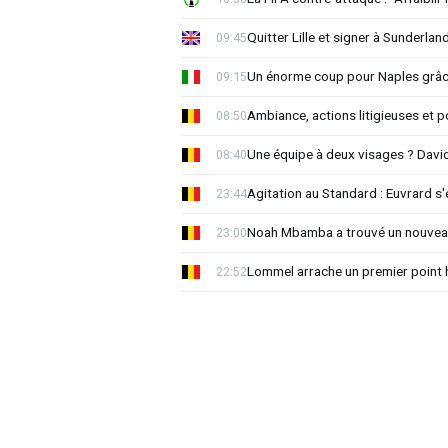
Quitter Lille et signer à Sunderlan
09:45
Un énorme coup pour Naples grâc
09:15
Ambiance, actions litigieuses et po
08:50
Une équipe à deux visages ? Davi
08:40
Agitation au Standard : Euvrard s
23:44
Noah Mbamba a trouvé un nouvea
23:00
Lommel arrache un premier point h
22:52