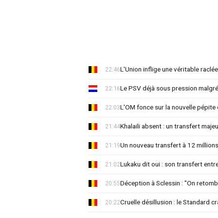
L'Union inflige une véritable raclé
22:46
Le PSV déjà sous pression malgré 
22:16
L'OM fonce sur la nouvelle pépite
22:03
Khalaili absent : un transfert majeu
21:44
Un nouveau transfert à 12 million
21:19
Lukaku dit oui : son transfert ent
21:02
Déception à Sclessin : "On retomb
20:55
Cruelle désillusion : le Standard c
20:22