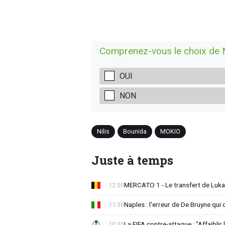
Comprenez-vous le choix de 
OUI
NON
Nilis
Bounida
MOKIO
Juste à temps
MERCATO 1 - Le transfert de Luka
12:00
Naples : l'erreur de De Bruyne qui 
11:30
La FIFA contre-attaque : "Affaiblir 
10:30