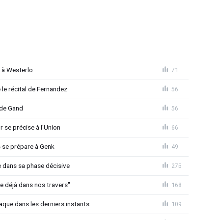
e à Westerlo
71
le récital de Fernandez
56
 de Gand
56
r se précise à l'Union
66
s se prépare à Genk
49
re dans sa phase décisive
275
e déjà dans nos travers"
168
raque dans les derniers instants
109