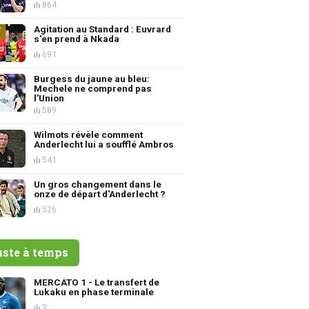
864
Agitation au Standard : Euvrard
s'en prend à Nkada
691
Burgess du jaune au bleu:
Mechele ne comprend pas
l'Union
589
Wilmots révèle comment
Anderlecht lui a soufflé Ambros
541
Un gros changement dans le
onze de départ d'Anderlecht ?
526
uste à temps
MERCATO 1 - Le transfert de
Lukaku en phase terminale
3