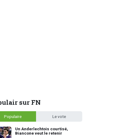
ulair sur FN
Populaire
Le vote
Un Anderlechtois courtisé,
Biancone veut le retenir