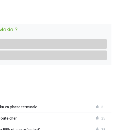
Mokio ?
ku en phase terminale
3
coûte cher
25
la FIFA et son président"
38