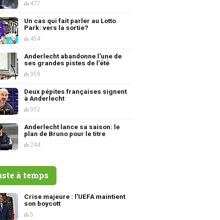
477
Un cas qui fait parler au Lotto
Park: vers la sortie?
454
Anderlecht abandonne l'une de
ses grandes pistes de l'été
359
Deux pépites françaises signent
à Anderlecht
302
Anderlecht lance sa saison: le
plan de Bruno pour le titre
244
uste à temps
Crise majeure : l'UEFA maintient
son boycott
5