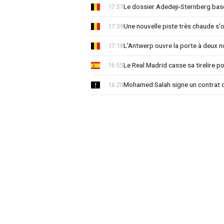
Le dossier Adedeji-Sternberg basc
17:57
Une nouvelle piste très chaude s'
17:39
L'Antwerp ouvre la porte à deux 
17:18
Le Real Madrid casse sa tirelire pou
16:55
Mohamed Salah signe un contrat d
16:20