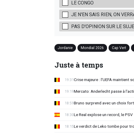
LE CONGO
JE N'EN SAIS RIEN, ON VERR
PAS D'OPINION SUR LE SUJ
Jordanie
Mondial 2026
Cap Vert
Juste à temps
Crise majeure : l'UEFA maintient s
19:31
Mercato: Anderlecht passe à l'act
19:19
Bruno surprend avec un choix for
18:59
Le Real explose un record, le PSV
18:30
Le verdict de Leko tombe pour tro
18:15