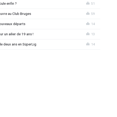
ule enfin ?
51
ouvre au Club Bruges
59
nouveaux départs
14
r un ailier de 19 ans !
13
e deux ans en SüperLig
14