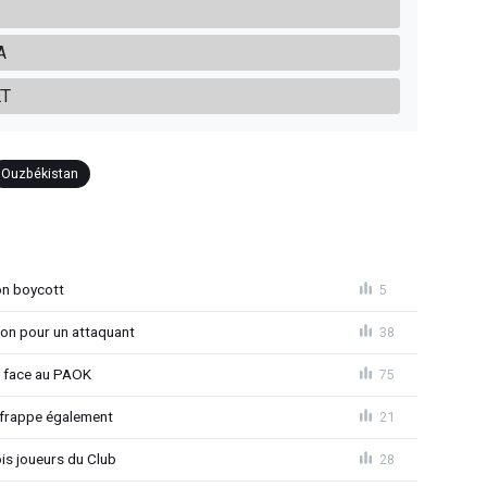
A
ET
Ouzbékistan
on boycott
5
ion pour un attaquant
38
t face au PAOK
75
 frappe également
21
is joueurs du Club
28