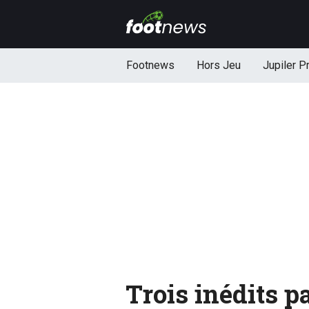
Footnews
Hors Jeu
Jupiler P
Trois inédits p