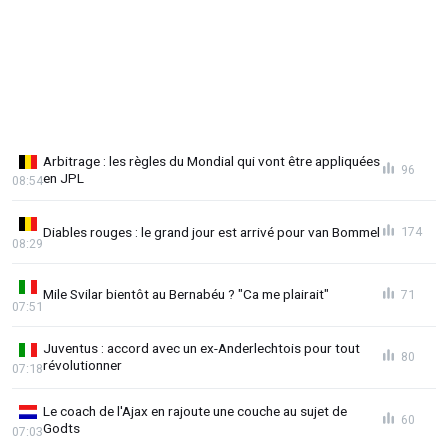
Arbitrage : les règles du Mondial qui vont être appliquées
96
en JPL
08:54
Diables rouges : le grand jour est arrivé pour van Bommel
174
08:29
Mile Svilar bientôt au Bernabéu ? "Ca me plairait"
71
07:51
Juventus : accord avec un ex-Anderlechtois pour tout
80
révolutionner
07:18
Le coach de l'Ajax en rajoute une couche au sujet de
60
Godts
07:03