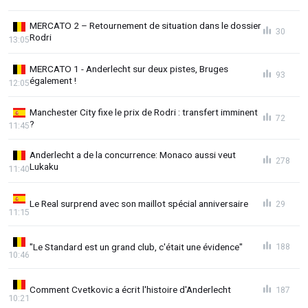
MERCATO 2 – Retournement de situation dans le dossier
30
Rodri
13:05
MERCATO 1 - Anderlecht sur deux pistes, Bruges
93
également !
12:05
Manchester City fixe le prix de Rodri : transfert imminent
72
?
11:45
Anderlecht a de la concurrence: Monaco aussi veut
278
Lukaku
11:40
Le Real surprend avec son maillot spécial anniversaire
29
11:15
"Le Standard est un grand club, c'était une évidence"
188
10:46
Comment Cvetkovic a écrit l'histoire d'Anderlecht
187
10:21