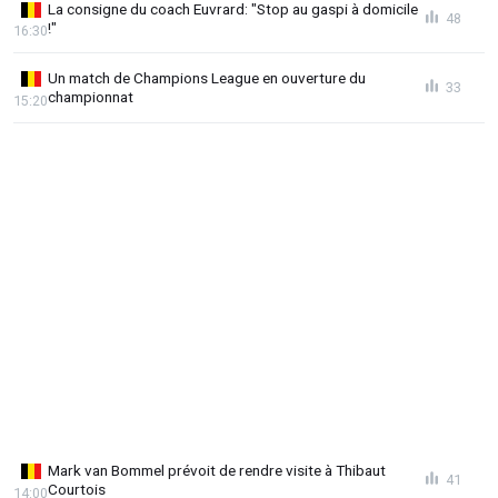
La consigne du coach Euvrard: "Stop au gaspi à domicile
48
!"
16:30
Un match de Champions League en ouverture du
33
championnat
15:20
Mark van Bommel prévoit de rendre visite à Thibaut
41
Courtois
14:00