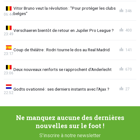
Vitor Bruno veut la révolution : "Pour protéger les clubs
346
belges"
06:44
Verschaeren bientôt de retour en Jupiler Pro League ?
400
23:49
Coup de théâtre : Rodri tourne le dos au Real Madrid
141
23:17
Deux nouveaux renforts se rapprochent d'Anderlecht
670
23:06
Godts ovationné : ses derniers instants avec l'Ajax ?
27
22:52
Ne manquez aucune des dernières
nouvelles sur le foot !
S'inscrire à notre newsletter