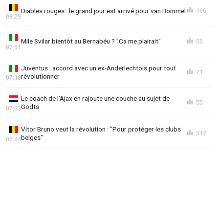
Diables rouges : le grand jour est arrivé pour van Bommel
166
08:29
Mile Svilar bientôt au Bernabéu ? "Ca me plairait"
55
07:51
Juventus : accord avec un ex-Anderlechtois pour tout
71
révolutionner
07:18
Le coach de l'Ajax en rajoute une couche au sujet de
55
Godts
07:03
Vitor Bruno veut la révolution : "Pour protéger les clubs
317
belges"
06:44