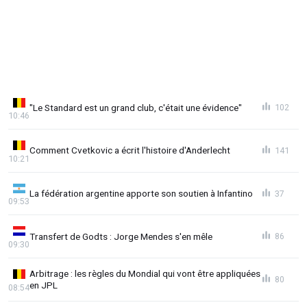
"Le Standard est un grand club, c'était une évidence"
102
10:46
Comment Cvetkovic a écrit l'histoire d'Anderlecht
141
10:21
La fédération argentine apporte son soutien à Infantino
37
09:53
Transfert de Godts : Jorge Mendes s'en mêle
86
09:30
Arbitrage : les règles du Mondial qui vont être appliquées
80
en JPL
08:54