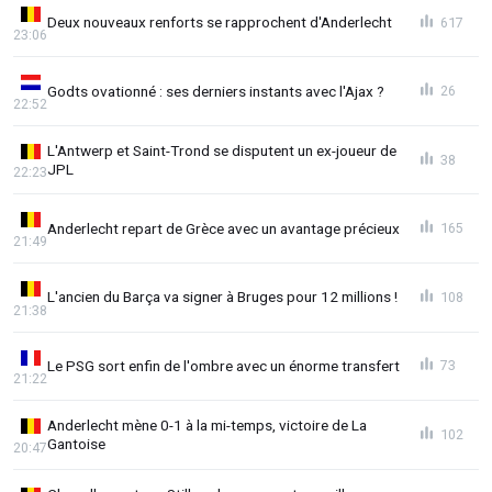
Deux nouveaux renforts se rapprochent d'Anderlecht
617
23:06
Godts ovationné : ses derniers instants avec l'Ajax ?
26
22:52
L'Antwerp et Saint-Trond se disputent un ex-joueur de
38
JPL
22:23
Anderlecht repart de Grèce avec un avantage précieux
165
21:49
L'ancien du Barça va signer à Bruges pour 12 millions !
108
21:38
Le PSG sort enfin de l'ombre avec un énorme transfert
73
21:22
Anderlecht mène 0-1 à la mi-temps, victoire de La
102
Gantoise
20:47