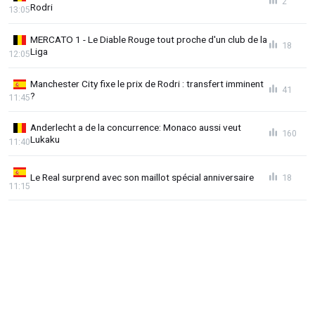
2
Rodri
13:05
MERCATO 1 - Le Diable Rouge tout proche d'un club de la
18
Liga
12:05
Manchester City fixe le prix de Rodri : transfert imminent
41
?
11:45
Anderlecht a de la concurrence: Monaco aussi veut
160
Lukaku
11:40
Le Real surprend avec son maillot spécial anniversaire
18
11:15