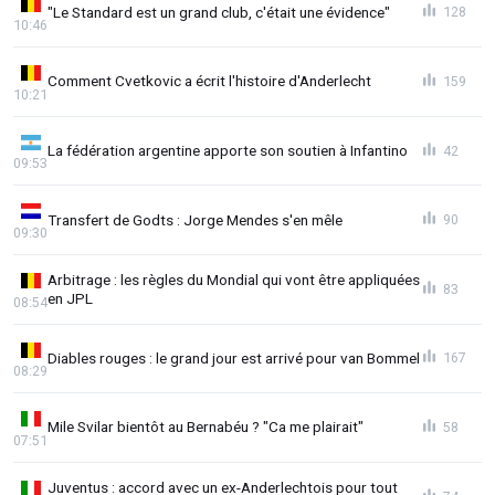
"Le Standard est un grand club, c'était une évidence"
128
10:46
Comment Cvetkovic a écrit l'histoire d'Anderlecht
159
10:21
La fédération argentine apporte son soutien à Infantino
42
09:53
Transfert de Godts : Jorge Mendes s'en mêle
90
09:30
Arbitrage : les règles du Mondial qui vont être appliquées
83
en JPL
08:54
Diables rouges : le grand jour est arrivé pour van Bommel
167
08:29
Mile Svilar bientôt au Bernabéu ? "Ca me plairait"
58
07:51
Juventus : accord avec un ex-Anderlechtois pour tout