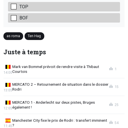
TOP
BOF
as roma
Ten Hag
Juste à temps
Mark van Bommel prévoit de rendre visite à Thibaut
1
Courtois
14:00
MERCATO 2 – Retournement de situation dans le dossier
15
Rodri
13:05
MERCATO 1 - Anderlecht sur deux pistes, Bruges
25
également !
12:05
Manchester City fixe le prix de Rodri : transfert imminent
54
?
11:45