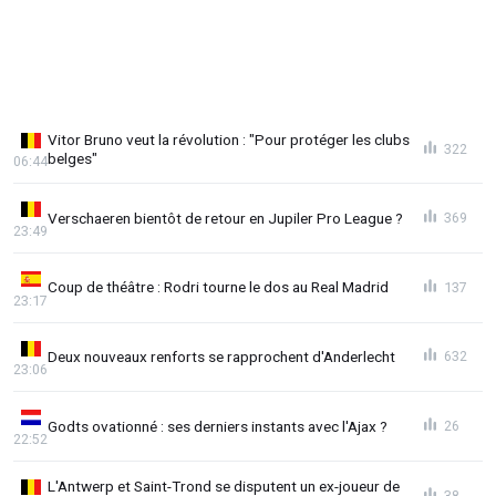
Vitor Bruno veut la révolution : "Pour protéger les clubs
322
belges"
06:44
Verschaeren bientôt de retour en Jupiler Pro League ?
369
23:49
Coup de théâtre : Rodri tourne le dos au Real Madrid
137
23:17
Deux nouveaux renforts se rapprochent d'Anderlecht
632
23:06
Godts ovationné : ses derniers instants avec l'Ajax ?
26
22:52
L'Antwerp et Saint-Trond se disputent un ex-joueur de
38