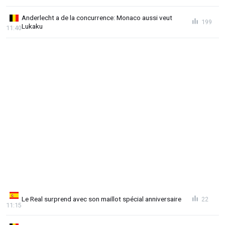
Anderlecht a de la concurrence: Monaco aussi veut
199
Lukaku
11:40
Le Real surprend avec son maillot spécial anniversaire
22
11:15