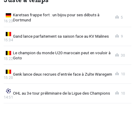
Karetsas frappe fort : un bijou pour ses débuts à
5
Dortmund
16:23
Gand lance parfaitement sa saison face au KV Malines
9
15:34
Le champion du monde U20 marocain peut en vouloir à
30
Goto
15:22
Genk lance deux recrues d'entrée face à Zulte Waregem
10
15:20
OHL au 3e tour préliminaire de la Ligue des Champions
10
14:51