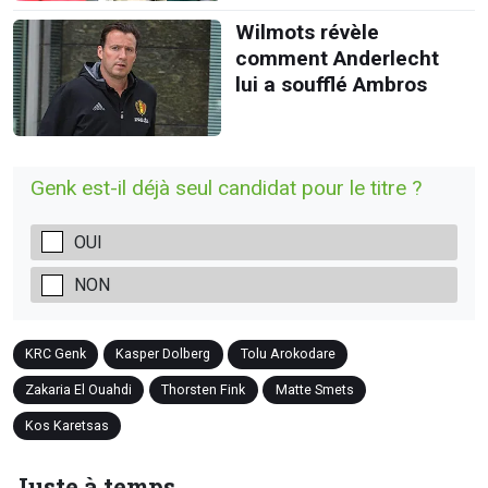
Wilmots révèle
comment Anderlecht
lui a soufflé Ambros
Genk est-il déjà seul candidat pour le titre ?
OUI
NON
KRC Genk
Kasper Dolberg
Tolu Arokodare
Zakaria El Ouahdi
Thorsten Fink
Matte Smets
Kos Karetsas
Juste à temps