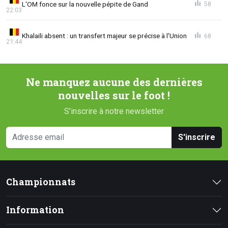
L'OM fonce sur la nouvelle pépite de Gand
58
22:03
Khalaili absent : un transfert majeur se précise à l'Union
68
21:44
Ne manquez aucune des dernières
nouvelles sur le foot !
S'inscrire à notre newsletter
S'inscrire
Championnats
Information