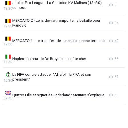
Jupiler Pro League - La Gantoise-KV Malines (13h30):
9
compos
13:20
MERCATO 2 - Lens devrait remporter la bataille pour
14
Ivanovic
12:35
MERCATO 1 - Le transfert de Lukaku en phase terminale
42
12:00
Naples : l'erreur de De Bruyne qui coûte cher
65
11:30
La FIFA contre-attaque : "Affaiblir la FIFA et son
67
président"
10:30
Quitter Lille et signer à Sunderland : Meunier s'explique
53
09:45