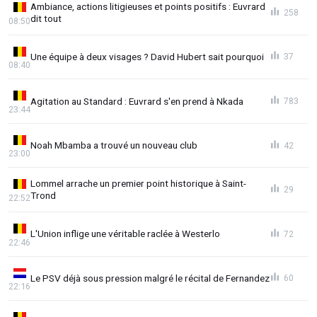
Ambiance, actions litigieuses et points positifs : Euvrard
258
dit tout
08:50
Une équipe à deux visages ? David Hubert sait pourquoi
37
08:40
Agitation au Standard : Euvrard s'en prend à Nkada
783
23:44
Noah Mbamba a trouvé un nouveau club
42
23:00
Lommel arrache un premier point historique à Saint-
29
Trond
22:52
L'Union inflige une véritable raclée à Westerlo
72
22:46
Le PSV déjà sous pression malgré le récital de Fernandez
60
22:16