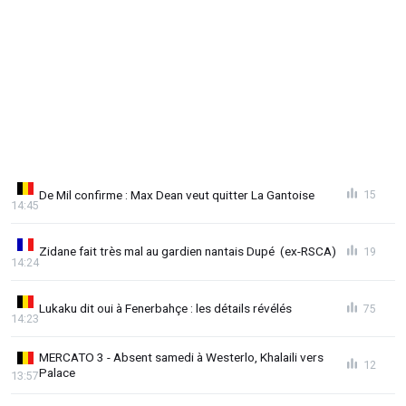
De Mil confirme : Max Dean veut quitter La Gantoise
15
14:45
Zidane fait très mal au gardien nantais Dupé (ex-RSCA)
19
14:24
Lukaku dit oui à Fenerbahçe : les détails révélés
75
14:23
MERCATO 3 - Absent samedi à Westerlo, Khalaili vers
12
Palace
13:57