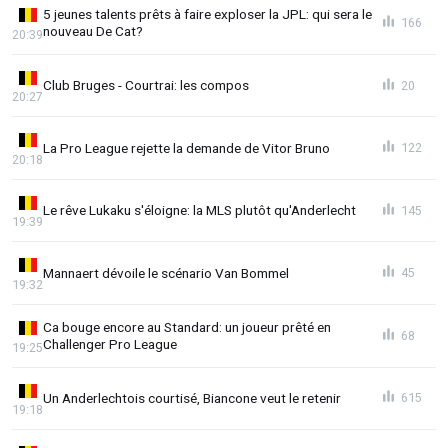
5 jeunes talents prêts à faire exploser la JPL: qui sera le
166
nouveau De Cat?
20:39
Club Bruges - Courtrai: les compos
20
20:27
La Pro League rejette la demande de Vitor Bruno
122
20:18
Le rêve Lukaku s'éloigne: la MLS plutôt qu'Anderlecht
145
19:39
Mannaert dévoile le scénario Van Bommel
45
19:32
Ca bouge encore au Standard: un joueur prêté en
68
Challenger Pro League
19:25
Un Anderlechtois courtisé, Biancone veut le retenir
615
19:18