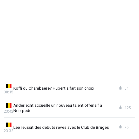
Koffi ou Chambaere? Hubert a fait son choix
51
08:15
Anderlecht accueille un nouveau talent offensif à
125
Neerpede
23:42
Lee réussit des débuts rêvés avec le Club de Bruges
75
23:32