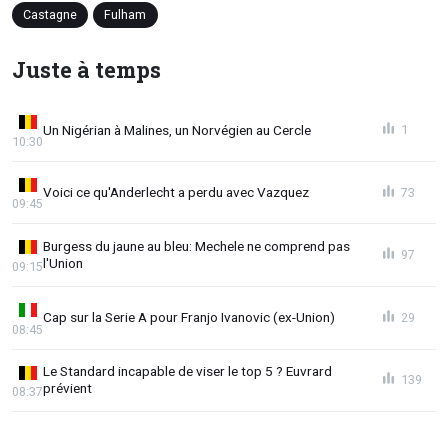
Castagne
Fulham
Juste à temps
Un Nigérian à Malines, un Norvégien au Cercle
1
10:30
Voici ce qu'Anderlecht a perdu avec Vazquez
73
09:45
Burgess du jaune au bleu: Mechele ne comprend pas
97
l'Union
09:15
Cap sur la Serie A pour Franjo Ivanovic (ex-Union)
29
08:45
Le Standard incapable de viser le top 5 ? Euvrard
139
prévient
08:37