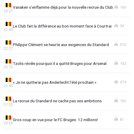
Vanaken s'enflamme déjà pour la nouvelle recrue du Club
160
23:27
Le Club fait la différence au bon moment face à Courtrai
39
22:43
Philippe Clément se heurte aux exigences du Standard
570
22:27
Tzolis révèle pourquoi il a quitté Bruges pour Arsenal
103
22:15
« Je ne quitterai pas Anderlecht l'été prochain »
374
21:43
La recrue du Standard ne cache pas ses ambitions
105
21:23
Gros coup en vue pour le FC Bruges: 12 millions!
81
20:50