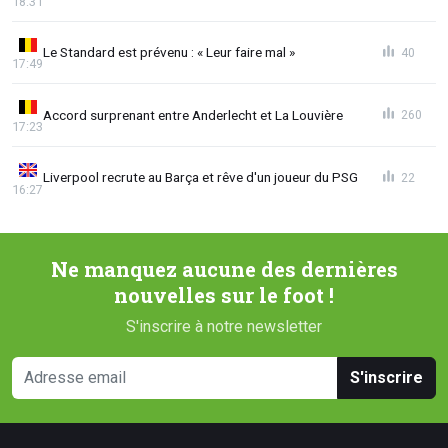
18:31
Le Standard est prévenu : « Leur faire mal »
40
17:49
Accord surprenant entre Anderlecht et La Louvière
260
17:23
Liverpool recrute au Barça et rêve d'un joueur du PSG
22
16:27
Ne manquez aucune des dernières
nouvelles sur le foot !
S'inscrire à notre newsletter
S'inscrire