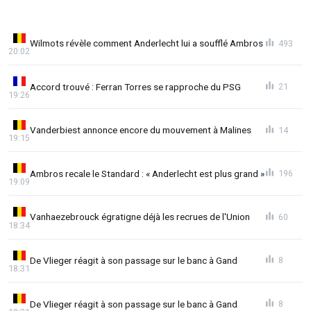
Wilmots révèle comment Anderlecht lui a soufflé Ambros
493
20:02
Accord trouvé : Ferran Torres se rapproche du PSG
21
19:26
Vanderbiest annonce encore du mouvement à Malines
14
19:15
Ambros recale le Standard : « Anderlecht est plus grand »
196
19:09
Vanhaezebrouck égratigne déjà les recrues de l'Union
60
18:34
De Vlieger réagit à son passage sur le banc à Gand
8
18:31
De Vlieger réagit à son passage sur le banc à Gand
8