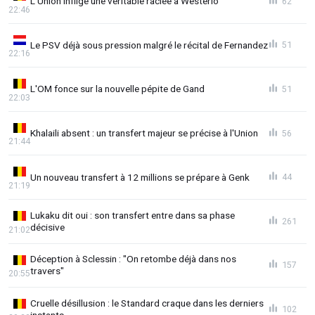
L'Union inflige une véritable raclée à Westerlo
62
22:46
Le PSV déjà sous pression malgré le récital de Fernandez
51
22:16
L'OM fonce sur la nouvelle pépite de Gand
51
22:03
Khalaili absent : un transfert majeur se précise à l'Union
56
21:44
Un nouveau transfert à 12 millions se prépare à Genk
44
21:19
Lukaku dit oui : son transfert entre dans sa phase
261
décisive
21:02
Déception à Sclessin : "On retombe déjà dans nos
157
travers"
20:55
Cruelle désillusion : le Standard craque dans les derniers
102
instants