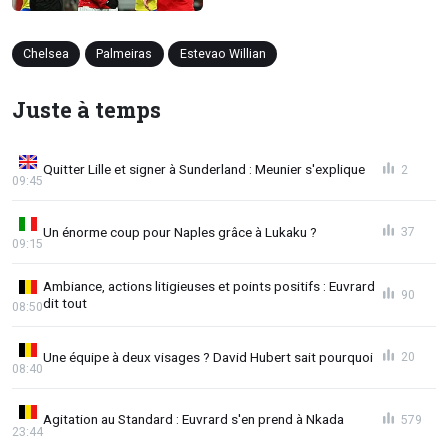
Chelsea
Palmeiras
Estevao Willian
Juste à temps
Quitter Lille et signer à Sunderland : Meunier s'explique
2
09:45
Un énorme coup pour Naples grâce à Lukaku ?
37
09:15
Ambiance, actions litigieuses et points positifs : Euvrard
90
dit tout
08:50
Une équipe à deux visages ? David Hubert sait pourquoi
20
08:40
Agitation au Standard : Euvrard s'en prend à Nkada
579
23:44