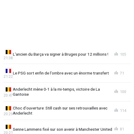
L'ancien du Barça va signer à Bruges pour 12 millions !
105
21:38
Le PSG sort enfin de l'ombre avec un énorme transfert
71
21:22
Anderlecht mène 0-1 à la mi-temps, victoire de La
100
Gantoise
20:47
Choc d'ouverture: Still cash sur ses retrouvailles avec
114
Anderlecht
20:29
Senne Lammens fixé sur son avenir à Manchester United
81
20:21