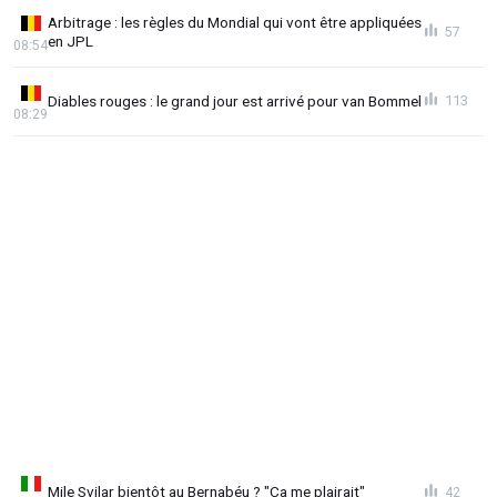
Arbitrage : les règles du Mondial qui vont être appliquées
57
en JPL
08:54
Diables rouges : le grand jour est arrivé pour van Bommel
113
08:29
Mile Svilar bientôt au Bernabéu ? "Ca me plairait"
42