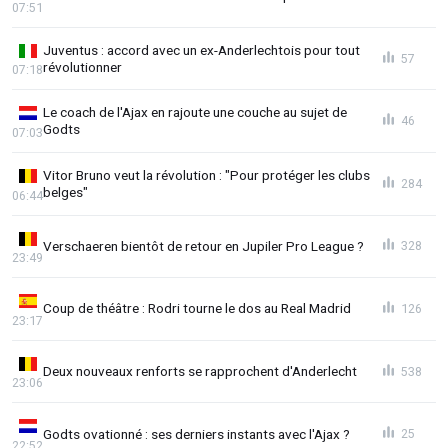
07:51
Juventus : accord avec un ex-Anderlechtois pour tout
57
révolutionner
07:18
Le coach de l'Ajax en rajoute une couche au sujet de
46
Godts
07:03
Vitor Bruno veut la révolution : "Pour protéger les clubs
284
belges"
06:44
Verschaeren bientôt de retour en Jupiler Pro League ?
328
23:49
Coup de théâtre : Rodri tourne le dos au Real Madrid
126
23:17
Deux nouveaux renforts se rapprochent d'Anderlecht
538
23:06
Godts ovationné : ses derniers instants avec l'Ajax ?
25
22:52