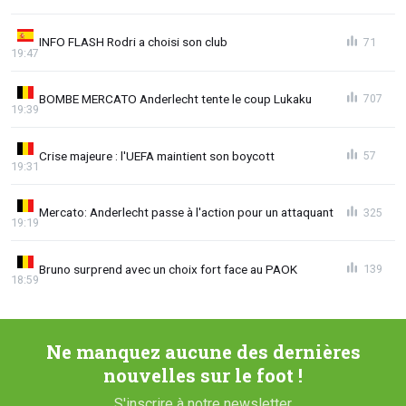
INFO FLASH Rodri a choisi son club
71
19:47
BOMBE MERCATO Anderlecht tente le coup Lukaku
707
19:39
Crise majeure : l'UEFA maintient son boycott
57
19:31
Mercato: Anderlecht passe à l'action pour un attaquant
325
19:19
Bruno surprend avec un choix fort face au PAOK
139
18:59
Ne manquez aucune des dernières
nouvelles sur le foot !
S'inscrire à notre newsletter