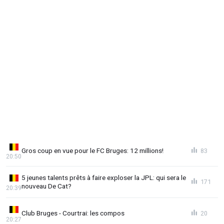
Gros coup en vue pour le FC Bruges: 12 millions!
83
20:50
5 jeunes talents prêts à faire exploser la JPL: qui sera le
171
nouveau De Cat?
20:39
Club Bruges - Courtrai: les compos
20
20:27