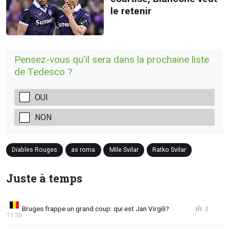
le retenir
Pensez-vous qu'il sera dans la prochaine liste
de Tedesco ?
OUI
NON
Diables Rouges
as roma
Mile Svilar
Ratko Svilar
Juste à temps
Bruges frappe un grand coup: qui est Jan Virgili?
0
11:30