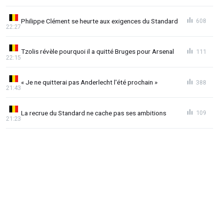
Philippe Clément se heurte aux exigences du Standard
608
22:27
Tzolis révèle pourquoi il a quitté Bruges pour Arsenal
111
22:15
« Je ne quitterai pas Anderlecht l'été prochain »
388
21:43
La recrue du Standard ne cache pas ses ambitions
109
21:23