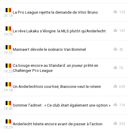
La Pro League rejette la demande de Vitor Bruno
123
20:18
Le rêve Lukaku s'éloigne: la MLS plutôt qu'Anderlecht
147
19:39
Mannaert dévoile le scénario Van Bommel
45
19:32
Ca bouge encore au Standard: un joueur prêté en
70
Challenger Pro League
19:25
Un Anderlechtois courtisé, Biancone veut le retenir
635
19:18
Sommer l'admet : « Ce club était également une option »
116
18:45
Anderlecht hésite encore avant de passer à l'action
333
18:29