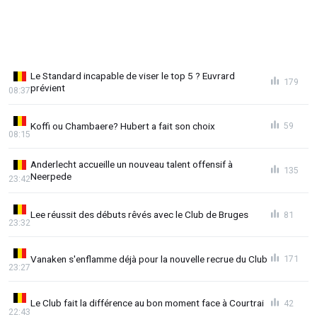
Le Standard incapable de viser le top 5 ? Euvrard
179
prévient
08:37
Koffi ou Chambaere? Hubert a fait son choix
59
08:15
Anderlecht accueille un nouveau talent offensif à
135
Neerpede
23:42
Lee réussit des débuts rêvés avec le Club de Bruges
81
23:32
Vanaken s'enflamme déjà pour la nouvelle recrue du Club
171
23:27
Le Club fait la différence au bon moment face à Courtrai
42
22:43