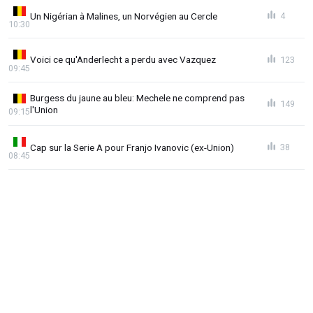
Un Nigérian à Malines, un Norvégien au Cercle
4
10:30
Voici ce qu'Anderlecht a perdu avec Vazquez
123
09:45
Burgess du jaune au bleu: Mechele ne comprend pas
149
l'Union
09:15
Cap sur la Serie A pour Franjo Ivanovic (ex-Union)
38
08:45