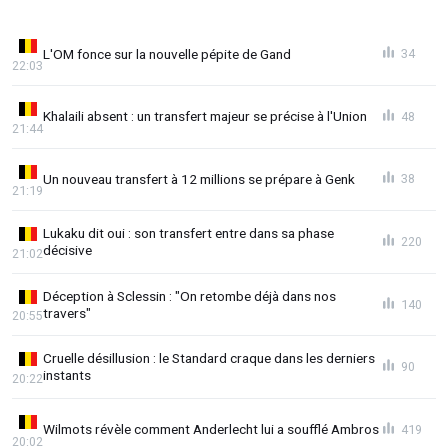
L'OM fonce sur la nouvelle pépite de Gand
34
22:03
Khalaili absent : un transfert majeur se précise à l'Union
48
21:44
Un nouveau transfert à 12 millions se prépare à Genk
38
21:19
Lukaku dit oui : son transfert entre dans sa phase
220
décisive
21:02
Déception à Sclessin : "On retombe déjà dans nos
140
travers"
20:55
Cruelle désillusion : le Standard craque dans les derniers
90
instants
20:22
Wilmots révèle comment Anderlecht lui a soufflé Ambros
419
20:02