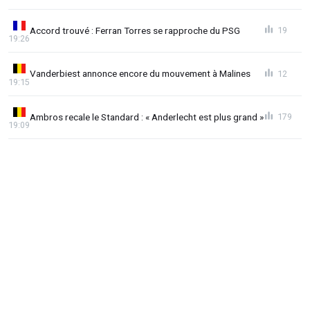
Accord trouvé : Ferran Torres se rapproche du PSG
19
19:26
Vanderbiest annonce encore du mouvement à Malines
12
19:15
Ambros recale le Standard : « Anderlecht est plus grand »
179
19:09