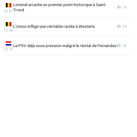
Lommel arrache un premier point historique à Saint-
16
Trond
22:52
L'Union inflige une véritable raclée à Westerlo
53
22:46
Le PSV déjà sous pression malgré le récital de Fernandez
40
22:16