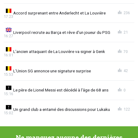
Accord surprenant entre Anderlecht et La Louvière
236
17:23
Liverpool recrute au Barça et rêve d'un joueur du PSG
21
16:27
L'ancien attaquant de La Louvière va signer à Genk
70
16:01
L'Union SG annonce une signature surprise
42
15:53
Le père de Lionel Messi est décédé à l'âge de 68 ans
0
15:16
Un grand club a entamé des discussions pour Lukaku
122
15:02
Ne manquez aucune des dernières