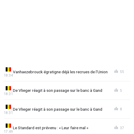
Vanhaezebrouck égratigne déjà les recrues de l'Union
55
18:34
De Vlieger réagit à son passage sur le banc à Gand
5
18:31
De Vlieger réagit à son passage sur le banc à Gand
8
18:31
Le Standard est prévenu : « Leur faire mal »
37
17:49