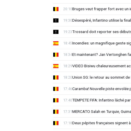
Bruges veut frapper fort avec un i
20:10
Désespéré, Infantino utilise la 
19:30
Trossard doit reporter ses début
19:23
Incendies: un magnifique geste si
18:45
Et maintenant? Jan Vertonghen fai
18:34
VIDEO Bisiwu chaleureusement accu
18:29
Union SG: le retour au sommet de 
18:20
Caramba! Nouvelle piste envolée 
17:46
TEMPETE FIFA: Infantino lâché par
17:40
MERCATO Salah en Turquie, Guima
17:31
Deux pépites françaises signent à
17:18