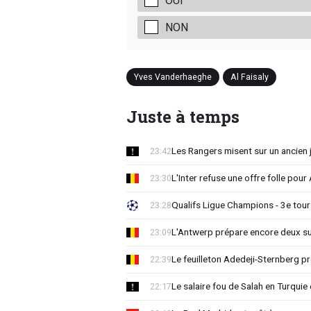
OUI
NON
Yves Vanderhaeghe
Al Faisaly
Juste à temps
Les Rangers misent sur un ancien 
23:42
L'Inter refuse une offre folle pou
23:30
Qualifs Ligue Champions - 3e tour:
23:28
L'Antwerp prépare encore deux su
23:09
Le feuilleton Adedeji-Sternberg p
22:39
Le salaire fou de Salah en Turquie 
22:17