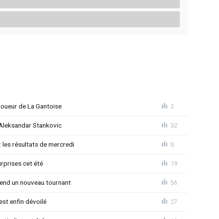
joueur de La Gantoise
2
r Aleksandar Stankovic
32
 les résultats de mercredi
0
rprises cet été
19
rend un nouveau tournant
56
est enfin dévoilé
27