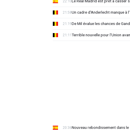
Le Real Madrid est prêt à casser sa
22:10
Un cadre d'Anderlecht manque à l'a
21:58
De Mil évalue les chances de Gan
21:19
Terrible nouvelle pour l'Union ava
21:11
Nouveau rebondissement dans le d
20:36