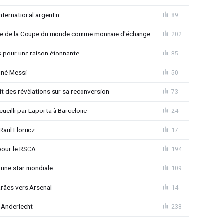
nternational argentin
89
finale de la Coupe du monde comme monnaie d'échange
202
s pour une raison étonnante
35
gné Messi
50
t des révélations sur sa reconversion
73
eilli par Laporta à Barcelone
24
Raul Florucz
17
pour le RSCA
194
 une star mondiale
109
rães vers Arsenal
14
 Anderlecht
238