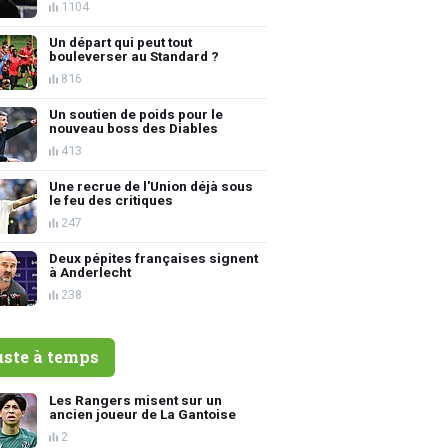
1104
Un départ qui peut tout
bouleverser au Standard ?
816
Un soutien de poids pour le
nouveau boss des Diables
413
Une recrue de l'Union déjà sous
le feu des critiques
247
Deux pépites françaises signent
à Anderlecht
238
uste à temps
Les Rangers misent sur un
ancien joueur de La Gantoise
2