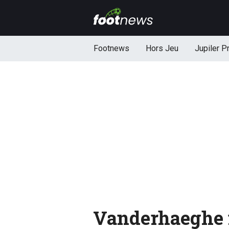
Footnews
Hors Jeu
Jupiler P
Vanderhaeghe n