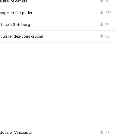
 tirelire cet été
19
ppel et fait parler
257
d face à Göteborg
27
nt un rendez-vous crucial
63
ossier Vinicius Jr
71