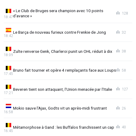
« Le Club de Bruges sera champion avec 10 points
128
d'avance »
18:47
Le Barça de nouveau furieux contre Frenkie de Jong
32
18:42
Zulte renverse Genk, Charleroi punit un OHL réduit à dix
38
18:09
Bruno fait tourner et opère 4 remplaçants face aux Loups
58
17:45
Beveren tient son attaquant, l'Union menacée par l'Italie
127
17:21
Mokio sauve l'Ajax, Godts vit un après-midi frustrant
26
16:58
Métamorphose à Gand : les Buffalos franchissent un cap
40
16:45