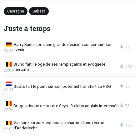
Castagne
Debast
Juste à temps
Harry Kane a pris une grande décision concernant son
29
avenir
23:30
Bruno fait l'éloge de ses remplaçants et évoque le
192
mercato
23:01
Godts fait le point sur son potentiel transfert au PSG
26
22:35
Bruges risque de perdre Seys : 3 clubs anglais intéressés
76
22:25
Vanhaezebrouck est sous le charme d'une recrue
175
d'Anderlecht
22:02