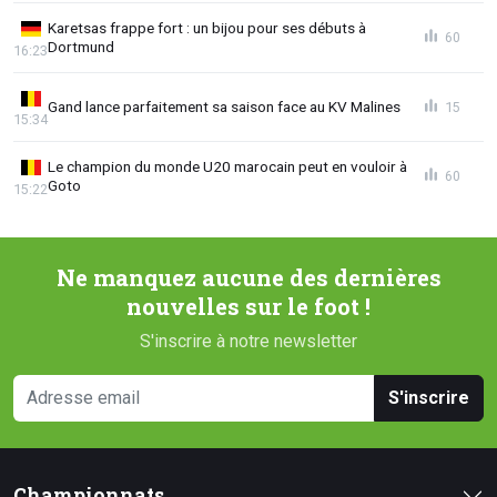
Karetsas frappe fort : un bijou pour ses débuts à
60
Dortmund
16:23
Gand lance parfaitement sa saison face au KV Malines
15
15:34
Le champion du monde U20 marocain peut en vouloir à
60
Goto
15:22
Ne manquez aucune des dernières
nouvelles sur le foot !
S'inscrire à notre newsletter
S'inscrire
Championnats