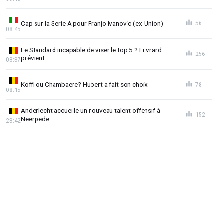
Cap sur la Serie A pour Franjo Ivanovic (ex-Union)
56
08:45
Le Standard incapable de viser le top 5 ? Euvrard
256
prévient
08:37
Koffi ou Chambaere? Hubert a fait son choix
78
08:15
Anderlecht accueille un nouveau talent offensif à
152
Neerpede
23:42