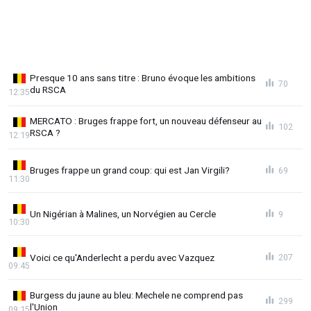
Presque 10 ans sans titre : Bruno évoque les ambitions
70
du RSCA
12:35
MERCATO : Bruges frappe fort, un nouveau défenseur au
102
RSCA ?
12:19
Bruges frappe un grand coup: qui est Jan Virgili?
69
11:30
Un Nigérian à Malines, un Norvégien au Cercle
9
10:30
Voici ce qu'Anderlecht a perdu avec Vazquez
207
09:45
Burgess du jaune au bleu: Mechele ne comprend pas
299
l'Union
09:15