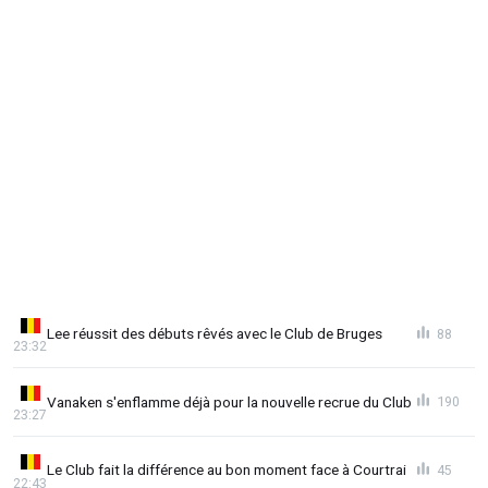
Lee réussit des débuts rêvés avec le Club de Bruges
88
23:32
Vanaken s'enflamme déjà pour la nouvelle recrue du Club
190
23:27
Le Club fait la différence au bon moment face à Courtrai
45
22:43