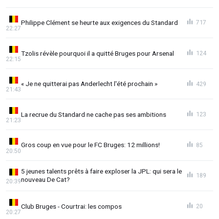
Philippe Clément se heurte aux exigences du Standard
717
22:27
Tzolis révèle pourquoi il a quitté Bruges pour Arsenal
124
22:15
« Je ne quitterai pas Anderlecht l'été prochain »
429
21:43
La recrue du Standard ne cache pas ses ambitions
123
21:23
Gros coup en vue pour le FC Bruges: 12 millions!
85
20:50
5 jeunes talents prêts à faire exploser la JPL: qui sera le
189
nouveau De Cat?
20:39
Club Bruges - Courtrai: les compos
20
20:27