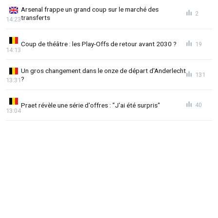
Arsenal frappe un grand coup sur le marché des
2
transferts
14:23
Coup de théâtre : les Play-Offs de retour avant 2030 ?
19
14:13
Un gros changement dans le onze de départ d'Anderlecht
131
?
13:31
Praet révèle une série d'offres : "J'ai été surpris"
40
13:04