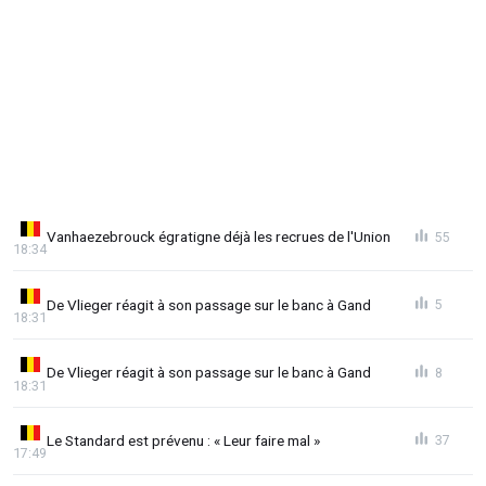
Vanhaezebrouck égratigne déjà les recrues de l'Union
55
18:34
De Vlieger réagit à son passage sur le banc à Gand
5
18:31
De Vlieger réagit à son passage sur le banc à Gand
8
18:31
Le Standard est prévenu : « Leur faire mal »
37
17:49