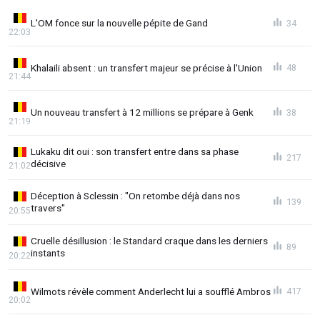
L'OM fonce sur la nouvelle pépite de Gand
34
22:03
Khalaili absent : un transfert majeur se précise à l'Union
48
21:44
Un nouveau transfert à 12 millions se prépare à Genk
38
21:19
Lukaku dit oui : son transfert entre dans sa phase
217
décisive
21:02
Déception à Sclessin : "On retombe déjà dans nos
139
travers"
20:55
Cruelle désillusion : le Standard craque dans les derniers
89
instants
20:22
Wilmots révèle comment Anderlecht lui a soufflé Ambros
417
20:02