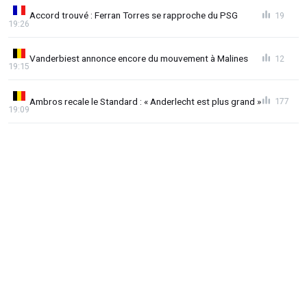
Accord trouvé : Ferran Torres se rapproche du PSG
19
19:26
Vanderbiest annonce encore du mouvement à Malines
12
19:15
Ambros recale le Standard : « Anderlecht est plus grand »
177
19:09