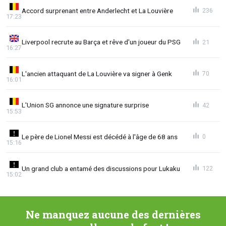
Accord surprenant entre Anderlecht et La Louvière
236
17:23
Liverpool recrute au Barça et rêve d'un joueur du PSG
21
16:27
L'ancien attaquant de La Louvière va signer à Genk
70
16:01
L'Union SG annonce une signature surprise
42
15:53
Le père de Lionel Messi est décédé à l'âge de 68 ans
0
15:16
Un grand club a entamé des discussions pour Lukaku
122
15:02
Ne manquez aucune des dernières