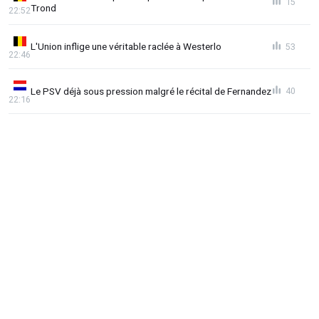
15
Trond
22:52
L'Union inflige une véritable raclée à Westerlo
53
22:46
Le PSV déjà sous pression malgré le récital de Fernandez
40
22:16