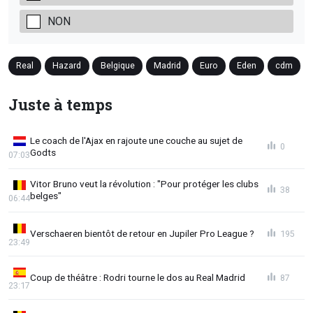
NON
Real
Hazard
Belgique
Madrid
Euro
Eden
cdm
Juste à temps
Le coach de l'Ajax en rajoute une couche au sujet de
0
Godts
07:03
Vitor Bruno veut la révolution : "Pour protéger les clubs
38
belges"
06:44
Verschaeren bientôt de retour en Jupiler Pro League ?
195
23:49
Coup de théâtre : Rodri tourne le dos au Real Madrid
87
23:17