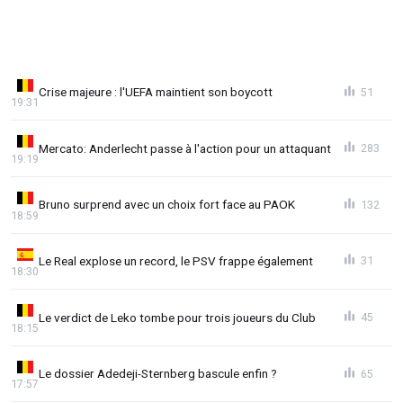
Crise majeure : l'UEFA maintient son boycott
51
19:31
Mercato: Anderlecht passe à l'action pour un attaquant
283
19:19
Bruno surprend avec un choix fort face au PAOK
132
18:59
Le Real explose un record, le PSV frappe également
31
18:30
Le verdict de Leko tombe pour trois joueurs du Club
45
18:15
Le dossier Adedeji-Sternberg bascule enfin ?
65
17:57