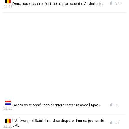
Deux nouveaux renforts se rapprochent d'Anderlecht
344
23:06
Godts ovationné : ses derniers instants avec l'Ajax ?
18
22:52
L'Antwerp et Saint-Trond se disputent un ex-joueur de
27
JPL
22:23