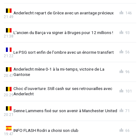
Anderlecht repart de Grèce avec un avantage précieux
146
21:49
L'ancien du Barça va signer à Bruges pour 12 millions !
93
21:38
Le PSG sort enfin de l'ombre avec un énorme transfert
56
21:22
Anderlecht mène 0-1 à la mi-temps, victoire de La
96
Gantoise
20:47
Choc d'ouverture: Still cash sur ses retrouvailles avec
101
Anderlecht
20:29
Senne Lammens fixé sur son avenir à Manchester United
71
20:21
INFO FLASH Rodri a choisi son club
66
19:47