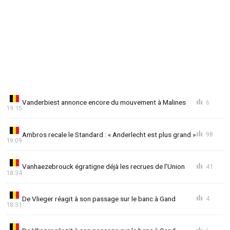
Vanderbiest annonce encore du mouvement à Malines
6
19:15
Ambros recale le Standard : « Anderlecht est plus grand »
98
19:09
Vanhaezebrouck égratigne déjà les recrues de l'Union
41
18:34
De Vlieger réagit à son passage sur le banc à Gand
4
18:31