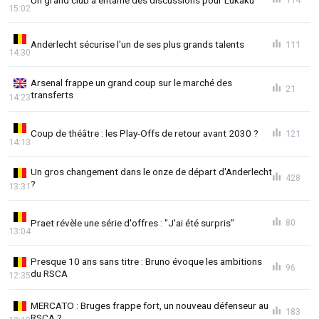
15:02
Anderlecht sécurise l'un de ses plus grands talents
111
14:30
Arsenal frappe un grand coup sur le marché des
21
transferts
14:23
Coup de théâtre : les Play-Offs de retour avant 2030 ?
121
14:13
Un gros changement dans le onze de départ d'Anderlecht
428
?
13:31
Praet révèle une série d'offres : "J'ai été surpris"
80
13:04
Presque 10 ans sans titre : Bruno évoque les ambitions
96
du RSCA
12:35
MERCATO : Bruges frappe fort, un nouveau défenseur au
183
RSCA ?