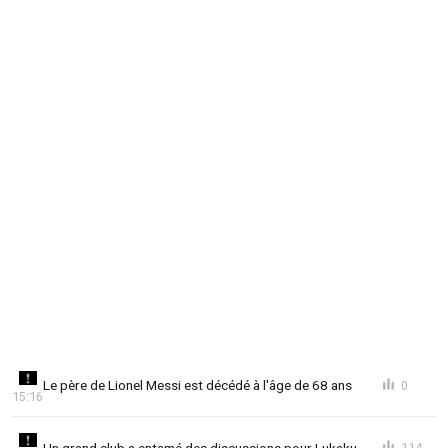
Le père de Lionel Messi est décédé à l'âge de 68 ans
0
15:16
Un grand club a entamé des discussions pour Lukaku
114