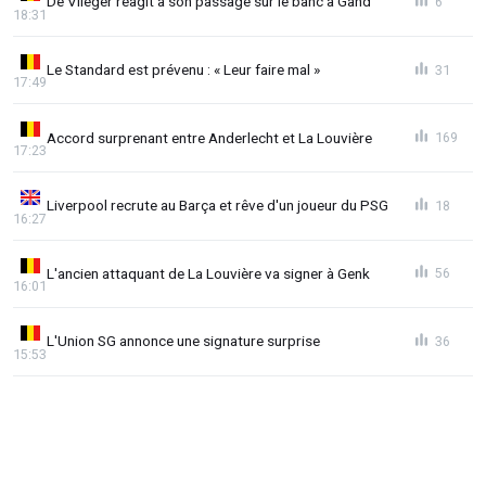
De Vlieger réagit à son passage sur le banc à Gand
6
18:31
Le Standard est prévenu : « Leur faire mal »
31
17:49
Accord surprenant entre Anderlecht et La Louvière
169
17:23
Liverpool recrute au Barça et rêve d'un joueur du PSG
18
16:27
L'ancien attaquant de La Louvière va signer à Genk
56
16:01
L'Union SG annonce une signature surprise
36
15:53