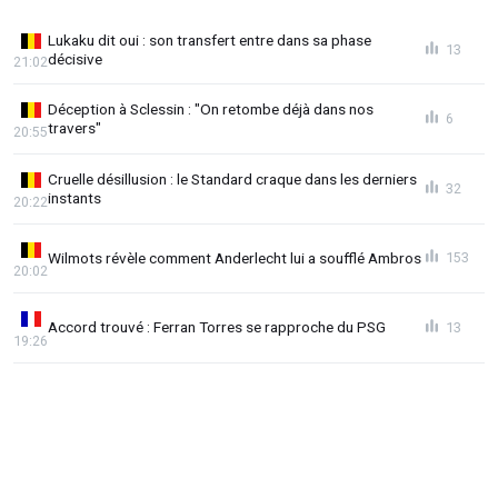
Lukaku dit oui : son transfert entre dans sa phase
13
décisive
21:02
Déception à Sclessin : "On retombe déjà dans nos
6
travers"
20:55
Cruelle désillusion : le Standard craque dans les derniers
32
instants
20:22
Wilmots révèle comment Anderlecht lui a soufflé Ambros
153
20:02
Accord trouvé : Ferran Torres se rapproche du PSG
13
19:26