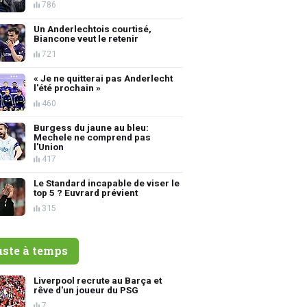
786
Un Anderlechtois courtisé,
Biancone veut le retenir
721
« Je ne quitterai pas Anderlecht
l'été prochain »
460
Burgess du jaune au bleu:
Mechele ne comprend pas
l'Union
417
Le Standard incapable de viser le
top 5 ? Euvrard prévient
315
uste à temps
Liverpool recrute au Barça et
rêve d'un joueur du PSG
7