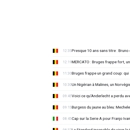
Presque 10 ans sans titre : Brun
12:35
MERCATO : Bruges frappe fort, u
12:19
Bruges frappe un grand coup: qui e
11:30
Un Nigérian à Malines, un Norvégi
10:30
Voici ce qu'Anderlecht a perdu a
09:45
Burgess du jaune au bleu: Mechel
09:15
Cap sur la Serie A pour Franjo Iva
08:45
Le Standard incapable de viser le 
08:37