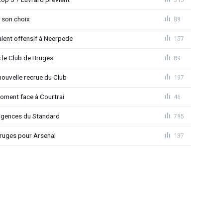
 son choix
88
alent offensif à Neerpede
157
 le Club de Bruges
89
ouvelle recrue du Club
197
moment face à Courtrai
46
xigences du Standard
785
 Bruges pour Arsenal
137