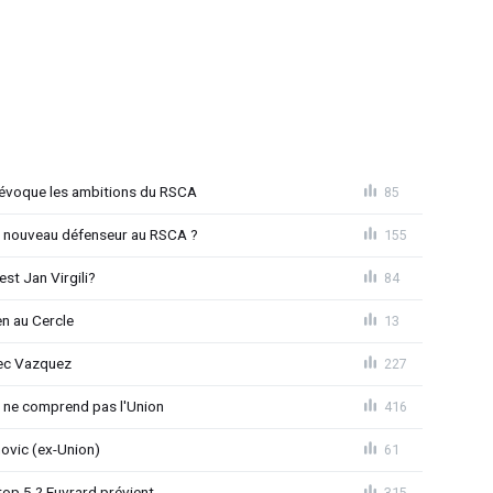
o évoque les ambitions du RSCA
85
n nouveau défenseur au RSCA ?
155
st Jan Virgili?
84
en au Cercle
13
vec Vazquez
227
e ne comprend pas l'Union
416
novic (ex-Union)
61
top 5 ? Euvrard prévient
315