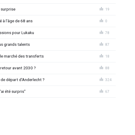
 surprise
19
é à l'âge de 68 ans
0
ssions pour Lukaku
78
us grands talents
87
le marché des transferts
18
 retour avant 2030 ?
88
de départ d'Anderlecht ?
324
'ai été surpris"
67