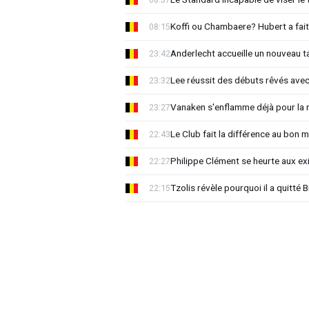
Koffi ou Chambaere? Hubert a fait
08:15
Anderlecht accueille un nouveau t
23:42
Lee réussit des débuts rêvés avec
23:32
Vanaken s'enflamme déjà pour la n
23:27
Le Club fait la différence au bon 
22:43
Philippe Clément se heurte aux e
22:27
Tzolis révèle pourquoi il a quitté
22:15