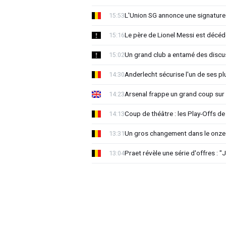
L'Union SG annonce une signature
15:53
Le père de Lionel Messi est décéd
15:16
Un grand club a entamé des discu
15:02
Anderlecht sécurise l'un de ses pl
14:30
Arsenal frappe un grand coup sur 
14:23
Coup de théâtre : les Play-Offs de
14:13
Un gros changement dans le onze 
13:31
Praet révèle une série d'offres : "J
13:04