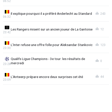
06:52
Il explique pourquoi il a préféré Anderlecht au Standard
243
06:32
Les Rangers misent sur un ancien joueur de La Gantoise
12
23:42
L'Inter refuse une offre folle pour Aleksandar Stankovic
123
23:30
Qualifs Ligue Champions - 3e tour: les résultats de
0
mercredi
23:28
L'Antwerp prépare encore deux surprises cet été
44
23:09