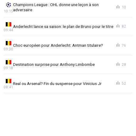
Champions League : OHL donne une leçon à son
10
adversaire
10:15
Anderlecht lance sa saison: le plan de Bruno pour le titre
82
09:44
Choc européen pour Anderlecht: Antman titulaire?
76
09:30
Destination surprise pour Anthony Limbombe
28
09:18
Real ou Arsenal? Fin du suspense pour Vinicius Jr
52
08:41