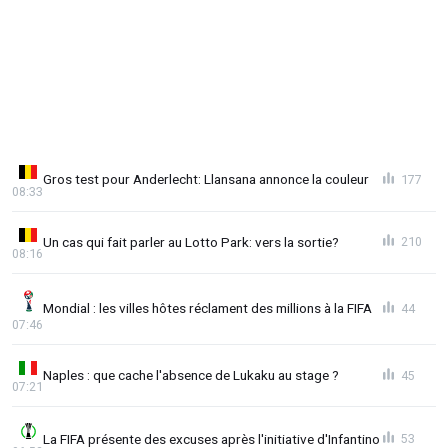
Gros test pour Anderlecht: Llansana annonce la couleur
177
08:33
Un cas qui fait parler au Lotto Park: vers la sortie?
210
08:16
Mondial : les villes hôtes réclament des millions à la FIFA
44
07:46
Naples : que cache l'absence de Lukaku au stage ?
45
07:21
La FIFA présente des excuses après l'initiative d'Infantino
53