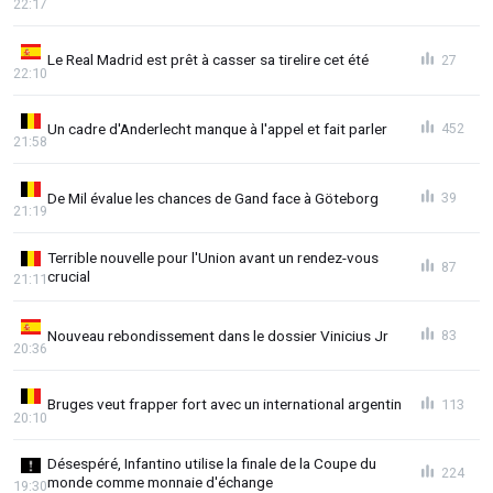
22:17
Le Real Madrid est prêt à casser sa tirelire cet été
27
22:10
Un cadre d'Anderlecht manque à l'appel et fait parler
452
21:58
De Mil évalue les chances de Gand face à Göteborg
39
21:19
Terrible nouvelle pour l'Union avant un rendez-vous
87
crucial
21:11
Nouveau rebondissement dans le dossier Vinicius Jr
83
20:36
Bruges veut frapper fort avec un international argentin
113
20:10
Désespéré, Infantino utilise la finale de la Coupe du
224
monde comme monnaie d'échange
19:30