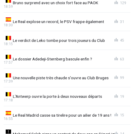
Bruno surprend avec un choix fort face au PAOK
129
18:59
Le Real explose un record, le PSV frappe également
31
18:30
Le verdict de Leko tombe pour trois joueurs du Club
45
18:15
Le dossier Adedeji-Sternberg bascule enfin ?
63
17:57
Une nouvelle piste très chaude s'ouvre au Club Bruges
99
17:39
L'Antwerp ouvre la porte à deux nouveaux départs
19
17:18
Le Real Madrid casse sa tirelire pour un ailier de 19 ans !
15
16:55
Mohamed Salah signe un contrat de deux ans en SüperLig
14