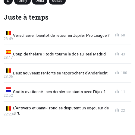
D
ronny
Deila
deilas
Juste à temps
Verschaeren bientôt de retour en Jupiler Pro League ?
68
23:49
Coup de théâtre : Rodri tourne le dos au Real Madrid
43
23:17
Deux nouveaux renforts se rapprochent d'Anderlecht
180
23:06
Godts ovationné : ses derniers instants avec l'Ajax ?
11
22:52
L'Antwerp et Saint-Trond se disputent un ex-joueur de
22
JPL
22:23