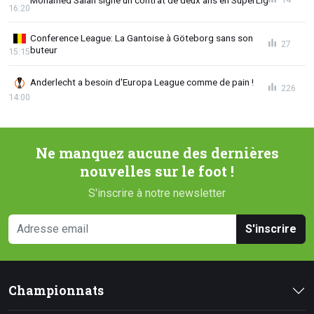
16:20
Conference League: La Gantoise à Göteborg sans son
27
buteur
15:15
Anderlecht a besoin d'Europa League comme de pain !
226
14:00
Ne manquez aucune des dernières
nouvelles sur le foot !
S'inscrire à notre newsletter
S'inscrire
Championnats