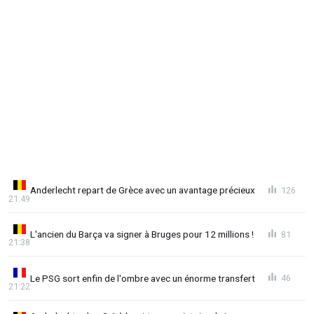
Anderlecht repart de Grèce avec un avantage précieux
126
21:49
L'ancien du Barça va signer à Bruges pour 12 millions !
81
21:38
Le PSG sort enfin de l'ombre avec un énorme transfert
46
21:22