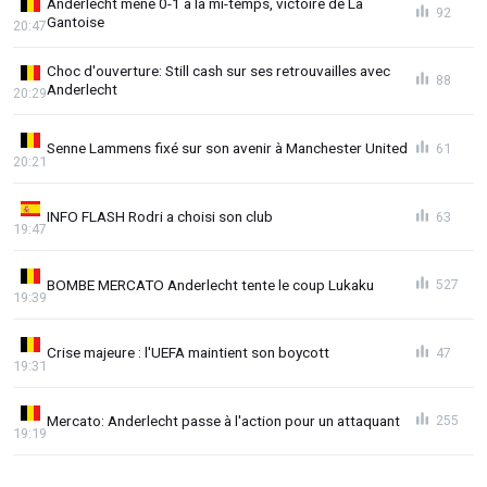
Anderlecht mène 0-1 à la mi-temps, victoire de La
92
Gantoise
20:47
Choc d'ouverture: Still cash sur ses retrouvailles avec
88
Anderlecht
20:29
Senne Lammens fixé sur son avenir à Manchester United
61
20:21
INFO FLASH Rodri a choisi son club
63
19:47
BOMBE MERCATO Anderlecht tente le coup Lukaku
527
19:39
Crise majeure : l'UEFA maintient son boycott
47
19:31
Mercato: Anderlecht passe à l'action pour un attaquant
255
19:19