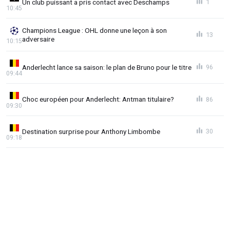
Un club puissant a pris contact avec Deschamps
1
10:45
Champions League : OHL donne une leçon à son
13
adversaire
10:15
Anderlecht lance sa saison: le plan de Bruno pour le titre
96
09:44
Choc européen pour Anderlecht: Antman titulaire?
86
09:30
Destination surprise pour Anthony Limbombe
30
09:18