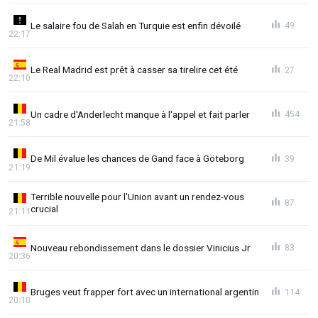
Le salaire fou de Salah en Turquie est enfin dévoilé
49
22:17
Le Real Madrid est prêt à casser sa tirelire cet été
27
22:10
Un cadre d'Anderlecht manque à l'appel et fait parler
454
21:58
De Mil évalue les chances de Gand face à Göteborg
39
21:19
Terrible nouvelle pour l'Union avant un rendez-vous
87
crucial
21:11
Nouveau rebondissement dans le dossier Vinicius Jr
83
20:36
Bruges veut frapper fort avec un international argentin
114
20:10