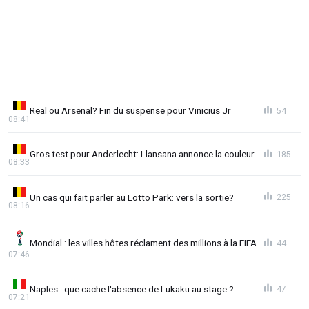
Real ou Arsenal? Fin du suspense pour Vinicius Jr
54
08:41
Gros test pour Anderlecht: Llansana annonce la couleur
185
08:33
Un cas qui fait parler au Lotto Park: vers la sortie?
225
08:16
Mondial : les villes hôtes réclament des millions à la FIFA
44
07:46
Naples : que cache l'absence de Lukaku au stage ?
47
07:21