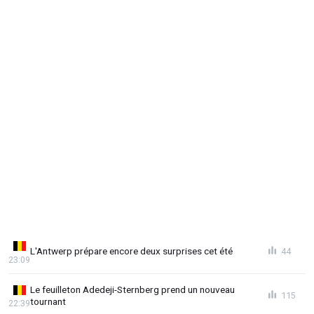
L'Antwerp prépare encore deux surprises cet été
44
23:09
Le feuilleton Adedeji-Sternberg prend un nouveau
115
tournant
22:39