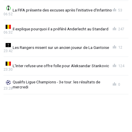
La FIFA présente des excuses après l'initiative d'Infantino
53
06:52
Il explique pourquoi il a préféré Anderlecht au Standard
247
06:32
Les Rangers misent sur un ancien joueur de La Gantoise
12
23:42
L'Inter refuse une offre folle pour Aleksandar Stankovic
124
23:30
Qualifs Ligue Champions - 3e tour: les résultats de
0
mercredi
23:28